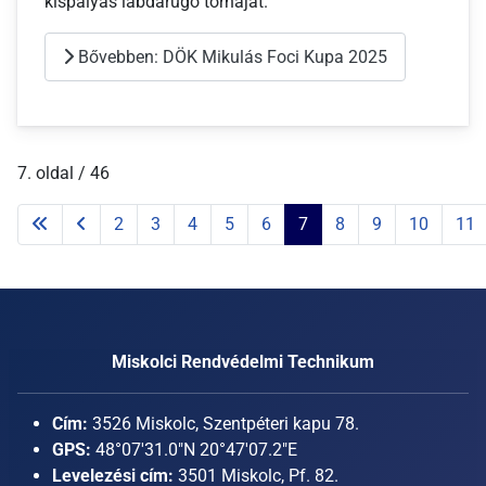
kispályás labdarúgó tornáját.
Bővebben: DÖK Mikulás Foci Kupa 2025
7. oldal / 46
2
3
4
5
6
7
8
9
10
11
Miskolci Rendvédelmi Technikum
Cím:
3526 Miskolc, Szentpéteri kapu 78.
GPS:
48°07'31.0"N 20°47'07.2"E
Levelezési cím:
3501 Miskolc, Pf. 82.