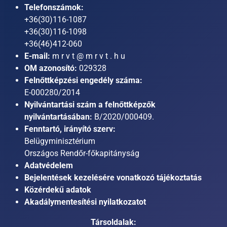
Telefonszámok:
+36(30)116-1087
+36(30)116-1098
+36(46)412-060
E-mail:
m r v t @ m r v t . h u
OM azonosító:
029328
Felnőttképzési engedély száma:
E-000280/2014
Nyilvántartási szám a felnőttképzők
nyilvántartásában:
B/2020/000409.
Fenntartó, irányító szerv:
Belügyminisztérium
Országos Rendőr-főkapitányság
Adatvédelem
Bejelentések kezelésére vonatkozó tájékoztatás
Közérdekű adatok
Akadálymentesítési nyilatkozatot
Társoldalak: