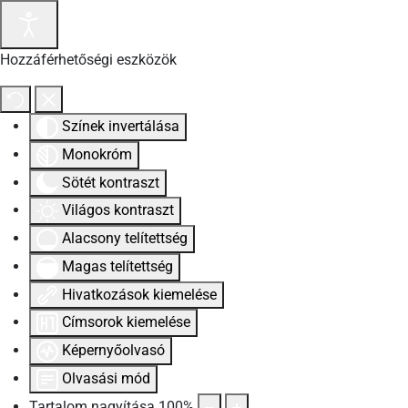
Hozzáférhetőségi eszközök
Színek invertálása
Monokróm
Sötét kontraszt
Világos kontraszt
Alacsony telítettség
Magas telítettség
Hivatkozások kiemelése
Címsorok kiemelése
Képernyőolvasó
Olvasási mód
Tartalom nagyítása
100
%