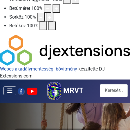
Betűméret
100
%
Sorköz
100
%
Betűköz
100
%
Webes akadálymentességi bővítmény
készítette DJ-
Extensions.com
Keresés...
MRVT