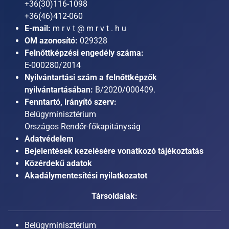
+36(30)116-1098
+36(46)412-060
E-mail:
m r v t @ m r v t . h u
OM azonosító:
029328
Felnőttképzési engedély száma:
E-000280/2014
Nyilvántartási szám a felnőttképzők
nyilvántartásában:
B/2020/000409.
Fenntartó, irányító szerv:
Belügyminisztérium
Országos Rendőr-főkapitányság
Adatvédelem
Bejelentések kezelésére vonatkozó tájékoztatás
Közérdekű adatok
Akadálymentesítési nyilatkozatot
Társoldalak:
Belügyminisztérium