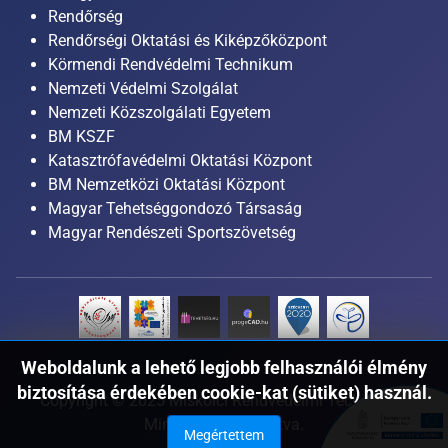
Rendőrség
Rendőrségi Oktatási és Kiképzőközpont
Körmendi Rendvédelmi Technikum
Nemzeti Védelmi Szolgálat
Nemzeti Közszolgálati Egyetem
BM KSZF
Katasztrófavédelmi Oktatási Központ
BM Nemzetközi Oktatási Központ
Magyar Tehetséggondozó Társaság
Magyar Rendészeti Sportszövetség
Weboldalunk a lehető legjobb felhasználói élmény
biztosítása érdekében cookie-kat (sütiket) használ.
Copyright © 2025 Miskolci Rendvédelmi Technikum.
Minden jog fenntartva.
Megértettem