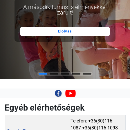
A második turnus is élményekkel
zárult!
Elolvas
|
Egyéb elérhetőségek
Név
Részletek
Telefon: +36(30)116-
1087 +36(30)116-1098