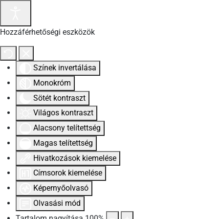
Hozzáférhetőségi eszközök
Színek invertálása
Monokróm
Sötét kontraszt
Világos kontraszt
Alacsony telítettség
Magas telítettség
Hivatkozások kiemelése
Címsorok kiemelése
Képernyőolvasó
Olvasási mód
Tartalom nagyítása
100
%