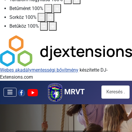
Betűméret
100
%
Sorköz
100
%
Betűköz
100
%
Webes akadálymentességi bővítmény
készítette DJ-
Extensions.com
Keresés...
MRVT