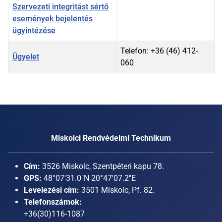
Szervezeti integritást sértő
események bejelentés
ügyintézése
Telefon: +36 (46) 412-
Ügyelet
060
Kapcsolattartók,
Miskolci Rendvédelmi Technikum
Cím:
3526 Miskolc, Szentpéteri kapu 78.
GPS:
48°07'31.0"N 20°47'07.2"E
Levelezési cím:
3501 Miskolc, Pf. 82.
Telefonszámok:
+36(30)116-1087