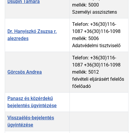
Dsupin Tamara
mellék: 5000
Személyi asszisztens
Telefon: +36(30)116-
Dr. Hanyiszkó Zsuzsa r.
1087 +36(30)116-1098
alezredes
mellék: 5006
Adatvédelmi tisztviselő
Telefon: +36(30)116-
1087 +36(30)116-1098
Görcsös Andrea
mellék: 5012
felvételi eljárásért felelős
főelőadó
Panasz és közérdekű
bejelentés ügyintézése
Visszaélés-bejelentés
ügyintézése