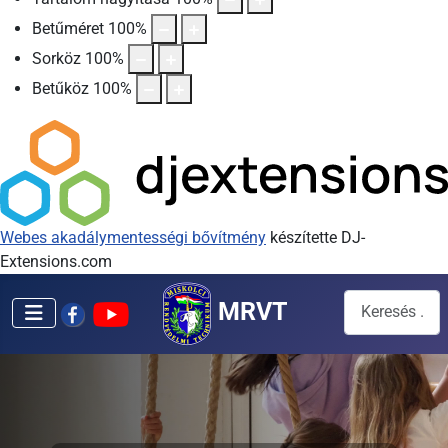
Betűméret
100
%
Sorköz
100
%
Betűköz
100
%
Webes akadálymentességi bővítmény
készítette DJ-
Extensions.com
Keresés...
MRVT