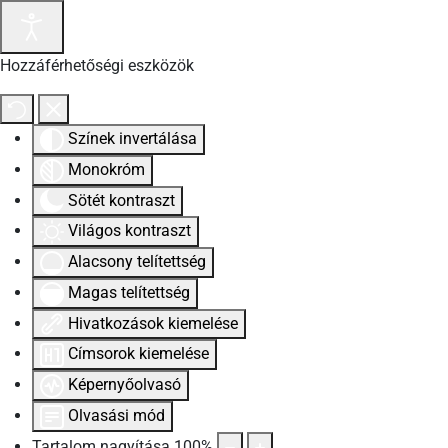
Hozzáférhetőségi eszközök
Színek invertálása
Monokróm
Sötét kontraszt
Világos kontraszt
Alacsony telítettség
Magas telítettség
Hivatkozások kiemelése
Címsorok kiemelése
Képernyőolvasó
Olvasási mód
Tartalom nagyítása
100
%