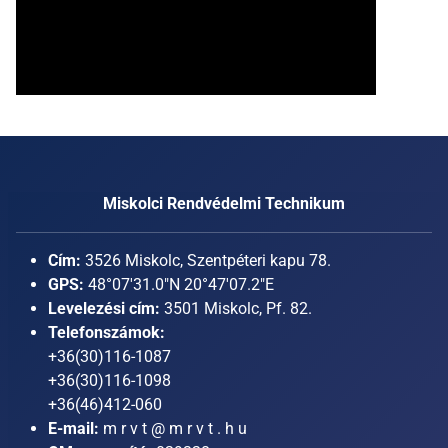
Miskolci Rendvédelmi Technikum
Cím:
3526 Miskolc, Szentpéteri kapu 78.
GPS:
48°07'31.0"N 20°47'07.2"E
Levelezési cím:
3501 Miskolc, Pf. 82.
Telefonszámok:
+36(30)116-1087
+36(30)116-1098
+36(46)412-060
E-mail:
m r v t @ m r v t . h u