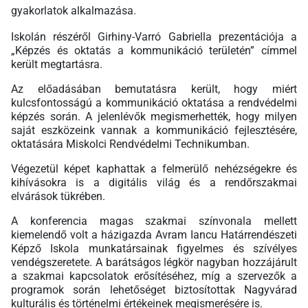
gyakorlatok alkalmazása.
Iskolán részéről Girhiny-Varró Gabriella prezentációja a
„Képzés és oktatás a kommunikáció területén” címmel
került megtartásra.
Az előadásában bemutatásra került, hogy miért
kulcsfontosságú a kommunikáció oktatása a rendvédelmi
képzés során. A jelenlévők megismerhették, hogy milyen
saját eszközeink vannak a kommunikáció fejlesztésére,
oktatására Miskolci Rendvédelmi Technikumban.
Végezetül képet kaphattak a felmerülő nehézségekre és
kihívásokra is a digitális világ és a rendőrszakmai
elvárások tükrében.
A konferencia magas szakmai színvonala mellett
kiemelendő volt a házigazda
Avram Iancu Határrendészeti
Képző Iskola
munkatársainak figyelmes és szívélyes
vendégszeretete. A barátságos légkör nagyban hozzájárult
a szakmai kapcsolatok erősítéséhez, míg a szervezők a
programok során lehetőséget biztosítottak
Nagyvárad
kulturális és történelmi értékeinek megismerésére is.