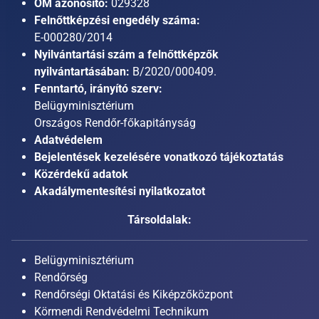
OM azonosító:
029328
Felnőttképzési engedély száma:
E-000280/2014
Nyilvántartási szám a felnőttképzők
nyilvántartásában:
B/2020/000409.
Fenntartó, irányító szerv:
Belügyminisztérium
Országos Rendőr-főkapitányság
Adatvédelem
Bejelentések kezelésére vonatkozó tájékoztatás
Közérdekű adatok
Akadálymentesítési nyilatkozatot
Társoldalak:
Belügyminisztérium
Rendőrség
Rendőrségi Oktatási és Kiképzőközpont
Körmendi Rendvédelmi Technikum