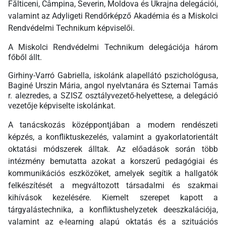
Fălticeni, Câmpina, Severin, Moldova és Ukrajna delegációi,
valamint az Adyligeti Rendőrképző Akadémia és a Miskolci
Rendvédelmi Technikum képviselői.
A Miskolci Rendvédelmi Technikum delegációja három
főből állt.
Girhiny-Varró Gabriella, iskolánk alapellátó pszichológusa,
Baginé Urszin Mária, angol nyelvtanára és Szternai Tamás
r. alezredes, a SZISZ osztályvezető-helyettese, a delegáció
vezetője képviselte iskolánkat.
A tanácskozás középpontjában a modern rendészeti
képzés, a konfliktuskezelés, valamint a gyakorlatorientált
oktatási módszerek álltak. Az előadások során több
intézmény bemutatta azokat a korszerű pedagógiai és
kommunikációs eszközöket, amelyek segítik a hallgatók
felkészítését a megváltozott társadalmi és szakmai
kihívások kezelésére. Kiemelt szerepet kapott a
tárgyalástechnika, a konfliktushelyzetek deeszkalációja,
valamint az e-learning alapú oktatás és a szituációs