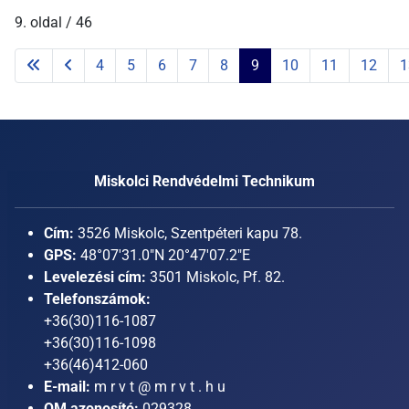
9. oldal / 46
4
5
6
7
8
9
10
11
12
1
Miskolci Rendvédelmi Technikum
Cím:
3526 Miskolc, Szentpéteri kapu 78.
GPS:
48°07'31.0"N 20°47'07.2"E
Levelezési cím:
3501 Miskolc, Pf. 82.
Telefonszámok:
+36(30)116-1087
+36(30)116-1098
+36(46)412-060
E-mail:
m r v t @ m r v t . h u
OM azonosító:
029328