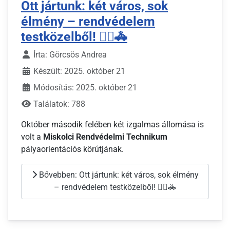
Ott jártunk: két város, sok
élmény – rendvédelem
testközelből! 👮‍♀️🚓
Írta:
Görcsös Andrea
Készült: 2025. október 21
Módosítás: 2025. október 21
Találatok: 788
Október második felében két izgalmas állomása is
volt a
Miskolci Rendvédelmi Technikum
pályaorientációs körútjának.
Bővebben: Ott jártunk: két város, sok élmény
– rendvédelem testközelből! 👮‍♀️🚓