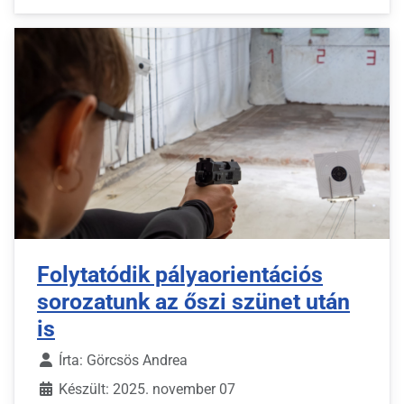
Folytatódik pályaorientációs
sorozatunk az őszi szünet után
is
Írta:
Görcsös Andrea
Készült: 2025. november 07