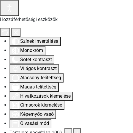
Hozzáférhetőségi eszközök
Színek invertálása
Monokróm
Sötét kontraszt
Világos kontraszt
Alacsony telítettség
Magas telítettség
Hivatkozások kiemelése
Címsorok kiemelése
Képernyőolvasó
Olvasási mód
Tartalom nagyítása
100
%