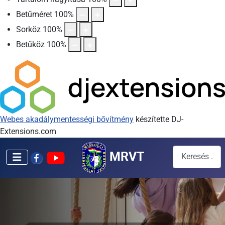
Betűméret
100
%
Sorköz
100
%
Betűköz
100
%
Webes akadálymentességi bővítmény
készítette DJ-
Extensions.com
Keresés...
MRVT