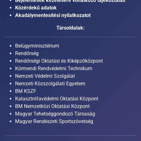
Bejelentések kezelésére vonatkozó tájékoztatás
Közérdekű adatok
Akadálymentesítési nyilatkozatot
Társoldalak:
Belügyminisztérium
Rendőrség
Rendőrségi Oktatási és Kiképzőközpont
Körmendi Rendvédelmi Technikum
Nemzeti Védelmi Szolgálat
Nemzeti Közszolgálati Egyetem
BM KSZF
Katasztrófavédelmi Oktatási Központ
BM Nemzetközi Oktatási Központ
Magyar Tehetséggondozó Társaság
Magyar Rendészeti Sportszövetség