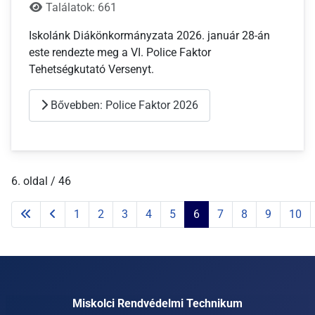
Találatok: 661
Iskolánk Diákönkormányzata 2026. január 28-án
este rendezte meg a VI. Police Faktor
Tehetségkutató Versenyt.
Bővebben: Police Faktor 2026
6. oldal / 46
1
2
3
4
5
6
7
8
9
10
Miskolci Rendvédelmi Technikum