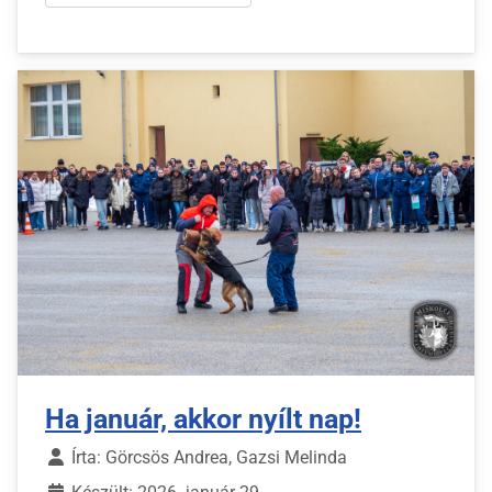
Ha január, akkor nyílt nap!
Írta:
Görcsös Andrea, Gazsi Melinda