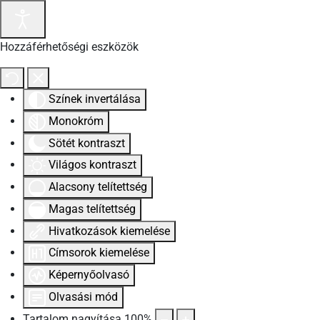
Hozzáférhetőségi eszközök
Színek invertálása
Monokróm
Sötét kontraszt
Világos kontraszt
Alacsony telítettség
Magas telítettség
Hivatkozások kiemelése
Címsorok kiemelése
Képernyőolvasó
Olvasási mód
Tartalom nagyítása
100
%