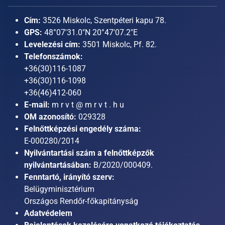
Cím:
3526 Miskolc, Szentpéteri kapu 78.
GPS:
48°07'31.0"N 20°47'07.2"E
Levelezési cím:
3501 Miskolc, Pf. 82.
Telefonszámok:
+36(30)116-1087
+36(30)116-1098
+36(46)412-060
E-mail:
m r v t @ m r v t . h u
OM azonosító:
029328
Felnőttképzési engedély száma:
E-000280/2014
Nyilvántartási szám a felnőttképzők
nyilvántartásában:
B/2020/000409.
Fenntartó, irányító szerv:
Belügyminisztérium
Országos Rendőr-főkapitányság
Adatvédelem