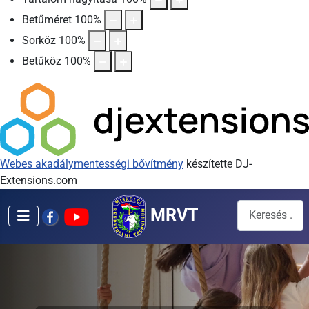
Betűméret
100
%
Sorköz
100
%
Betűköz
100
%
Webes akadálymentességi bővítmény
készítette DJ-
Extensions.com
Keresés...
MRVT