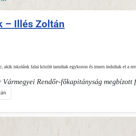
– Illés Zoltán
akik iskolánk falai között tanultak egykoron és innen indultak el a re
har Vármegyei Rendőr-főkapitányság megbízott 
tán