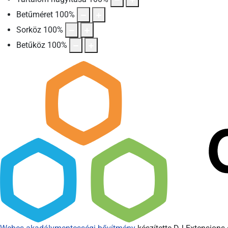
Betűméret
100
%
Sorköz
100
%
Betűköz
100
%