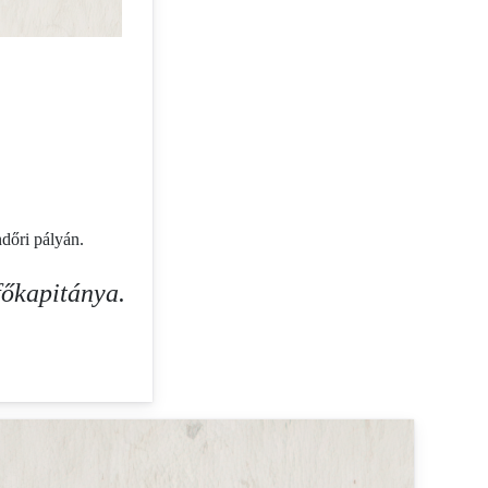
ndőri pályán.
főkapitánya.