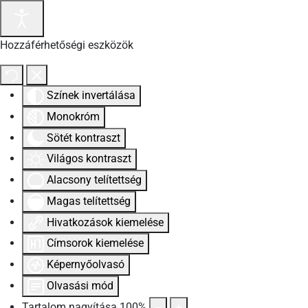
Hozzáférhetőségi eszközök
Színek invertálása
Monokróm
Sötét kontraszt
Világos kontraszt
Alacsony telítettség
Magas telítettség
Hivatkozások kiemelése
Címsorok kiemelése
Képernyőolvasó
Olvasási mód
Tartalom nagyítása
100
%