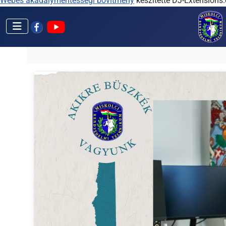
Webes akadálymentességi bővítmény
készítette DJ-Extensions