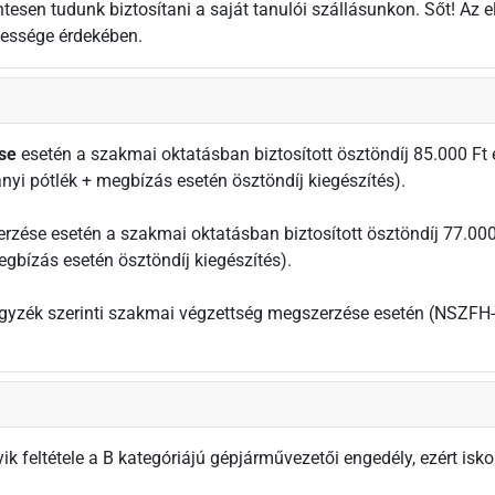
tesen tudunk biztosítani a saját tanulói szállásunkon. Sőt! Az
yessége érdekében.
se
esetén a szakmai oktatásban biztosított ösztöndíj 85.000 Ft
nyi pótlék + megbízás esetén ösztöndíj kiegészítés).
zése esetén a szakmai oktatásban biztosított ösztöndíj 77.000
gbízás esetén ösztöndíj kiegészítés).
gyzék szerinti szakmai végzettség megszerzése esetén (NSZFH-
gyik feltétele a B kategóriájú gépjárművezetői engedély, ezért 