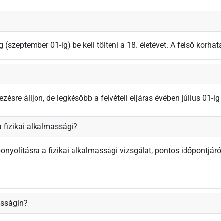
 (szeptember 01-ig) be kell tölteni a 18. életévet. A felső korhat
re álljon, de legkésőbb a felvételi eljárás évében július 01-ig é
fizikai alkalmassági?
ebonyolításra a fizikai alkalmassági vizsgálat, pontos időpontjáró
asságin?