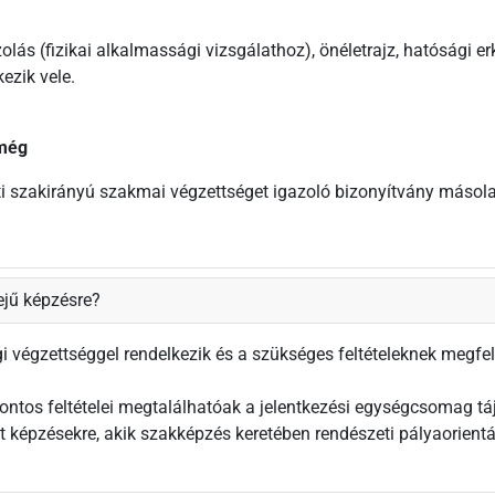
azolás (fizikai alkalmassági vizsgálathoz), önéletrajz, hatósági e
ezik vele.
 még
eti szakirányú szakmai végzettséget igazoló bizonyítvány másola
ejű képzésre?
gi végzettséggel rendelkezik és a szükséges feltételeknek megfel
ontos feltételei megtalálhatóak a jelentkezési egységcsomag táj
ett képzésekre, akik szakképzés keretében rendészeti pályaorien