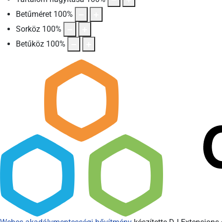
Betűméret
100
%
Sorköz
100
%
Betűköz
100
%