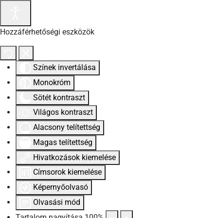
Hozzáférhetőségi eszközök
Színek invertálása
Monokróm
Sötét kontraszt
Világos kontraszt
Alacsony telítettség
Magas telítettség
Hivatkozások kiemelése
Címsorok kiemelése
Képernyőolvasó
Olvasási mód
Tartalom nagyítása
100
%