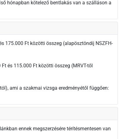
 első hónapban kötelező bentlakás van a szálláson a
 és 175.000 Ft közötti összeg (alapösztöndíj NSZFH-
 Ft és 115.000 Ft közötti összeg (MRVT-től
tól), ami a szakmai vizsga eredményétől függően:
iskolánkban ennek megszerzésére térítésmentesen van