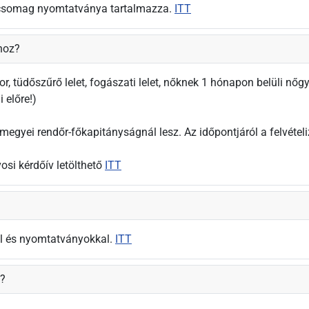
ségcsomag nyomtatványa tartalmazza.
ITT
hoz?
r, tüdőszűrő lelet, fogászati lelet, nőknek 1 hónapon belüli nőgyó
 előre!)
megyei rendőr-főkapitányságnál lesz. Az időpontjáról a felvételi
osi kérdőív letölthető
ITT
pal és nyomtatványokkal.
ITT
z?