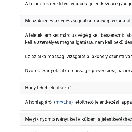
A feladatok részletes leírását a jelentkezési egy
Mi szükséges az egészségi alkalmassági vizsgálat
A leletek, amiket március végéig kell beszerezni: labo
kell a személyes meghallgatásra, nem kell beküldeni
Ez az alkalmassági vizsgálat a lakóhely szerinti vár
Nyomtatványok: alkalmassági-, prevenciós-, háziorv
Hogy lehet jelentkezni?
A honlapjáról (
mrvt.hu
) letölthető jelentkezési lap
Melyik nyomtatványt kell elküldeni a jelentkezéshe