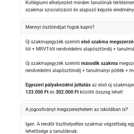
Kollégiumi elhelyezést minden tanulónak térítésmen
szakmai szocializáció és alapozó képzés eredmén
Mennyi ösztöndíjat fogok kapni?
Új szakmajegyzék szerinti
első szakma megszerzé
tól + MRVT-től rendvédelmi alapösztöndíj + tanulmá
Új szakmajegyzék szerinti
második szakma
megszer
rendvédelmi alapösztöndíj + tanulmányi pótlék + me
Egyszeri pályakezdési juttatás
az első új szakmaje
133.000 Ft
és
302.000 Ft
közötti összeg lehet!
A jogosítványt megszerezhetem az iskolában is?
Igen. A rendőr tiszthelyettes szakmai végzettség e
lehetősége a tanulóknak.