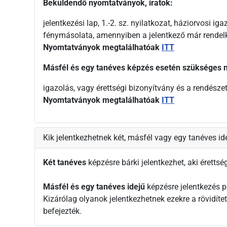
Beküldendő nyomtatványok, iratok:
jelentkezési lap, 1.-2. sz. nyilatkozat, háziorvosi ig
fénymásolata, amennyiben a jelentkező már rendelk
Nyomtatványok megtalálhatóak
ITT
Másfél és egy tanéves képzés esetén szükséges
igazolás, vagy érettségi bizonyítvány és a rendész
Nyomtatványok megtalálhatóak
ITT
Kik jelentkezhetnek két, másfél vagy egy tanéves id
Két tanéves
képzésre bárki jelentkezhet, aki érettsé
Másfél és egy tanéves idejű
képzésre jelentkezés p
Kizárólag olyanok jelentkezhetnek ezekre a rövidít
befejezték.