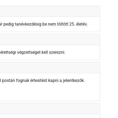
ár pedig tanévkezdésig be nem töltött 25. életév.
rettségi végzettséget kell szerezni.
l postán fognak értesítést kapni a jelentkezők.