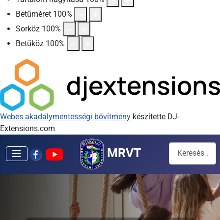
Betűméret
100
%
Sorköz
100
%
Betűköz
100
%
Webes akadálymentességi bővítmény
készítette DJ-
Extensions.com
Keresés...
MRVT