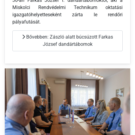
30-án Farkas József r. dandártábornoktól, aki a
Miskolci Rendvédelmi Technikum oktatási
igazgatóhelyetteseként zárta le rendőri
pályafutását.
Bővebben: Zászló alatt búcsúzott Farkas
József dandártábornok