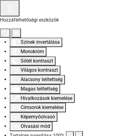
Hozzáférhetőségi eszközök
Színek invertálása
Monokróm
Sötét kontraszt
Világos kontraszt
Alacsony telítettség
Magas telítettség
Hivatkozások kiemelése
Címsorok kiemelése
Képernyőolvasó
Olvasási mód
Tartalom nagyítása
100
%