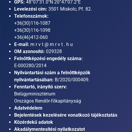
GPS:
48°07'31.0"N 20°47'07.2"E
Levelezési cím:
3501 Miskolc, Pf. 82.
Telefonszámok:
+36(30)116-1087
+36(30)116-1098
+36(46)412-060
E-mail:
m r v t @ m r v t . h u
OM azonosító:
029328
Felnőttképzési engedély száma:
E-000280/2014
Nyilvántartási szám a felnőttképzők
nyilvántartásában:
B/2020/000409.
Fenntartó, irányító szerv:
Belügyminisztérium
Országos Rendőr-főkapitányság
Adatvédelem
Bejelentések kezelésére vonatkozó tájékoztatás
Közérdekű adatok
Akadálymentesítési nyilatkozatot