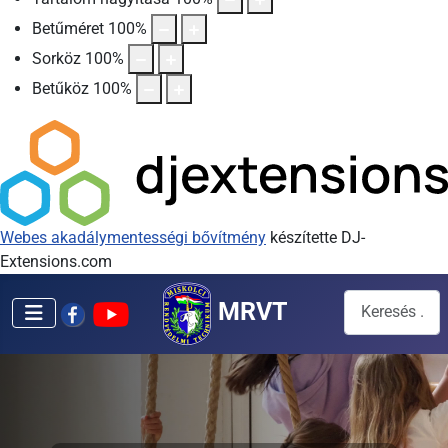
Betűméret
100
%
Sorköz
100
%
Betűköz
100
%
Webes akadálymentességi bővítmény
készítette DJ-
Extensions.com
Keresés...
MRVT