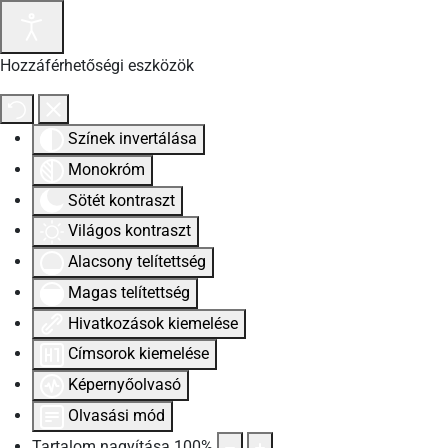
Hozzáférhetőségi eszközök
Színek invertálása
Monokróm
Sötét kontraszt
Világos kontraszt
Alacsony telítettség
Magas telítettség
Hivatkozások kiemelése
Címsorok kiemelése
Képernyőolvasó
Olvasási mód
Tartalom nagyítása
100
%