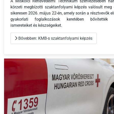
A Miskolci Rendvédelmi Technikum szervezésében há
körzeti megbízotti szaktanfolyami képzés valósult meg 
sikeresen 2026. május 22-én, amely során a résztvevők el
gyakorlati foglalkozások keretében bővítették 
ismereteiket és készségeiket.
Bővebben: KMB-s szaktanfolyami képzés