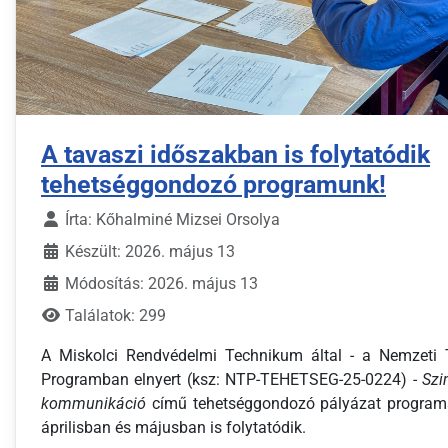
A tavaszi időszakban is folytatódik
tehetséggondozó programunk!
Írta:
Kőhalminé Mizsei Orsolya
Készült: 2026. május 13
Módosítás: 2026. május 13
Találatok: 299
A Miskolci Rendvédelmi Technikum által - a Nemzeti 
Programban elnyert (ksz: NTP-TEHETSEG-25-0224) -
Szi
kommunikáció
című tehetséggondozó pályázat program
áprilisban és májusban is folytatódik.