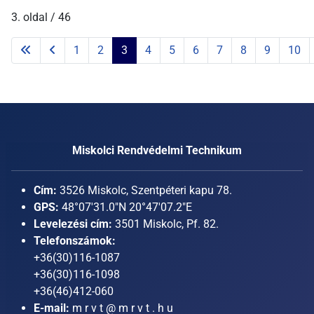
3. oldal / 46
1
2
3
4
5
6
7
8
9
10
Miskolci Rendvédelmi Technikum
Cím:
3526 Miskolc, Szentpéteri kapu 78.
GPS:
48°07'31.0"N 20°47'07.2"E
Levelezési cím:
3501 Miskolc, Pf. 82.
Telefonszámok:
+36(30)116-1087
+36(30)116-1098
+36(46)412-060
E-mail:
m r v t @ m r v t . h u