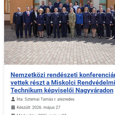
Nemzetközi rendészeti konferenciá
vettek részt a Miskolci Rendvédelm
Technikum képviselői Nagyváradon
Írta:
Szternai Tamás r. alezredes
Készült: 2026. május 27