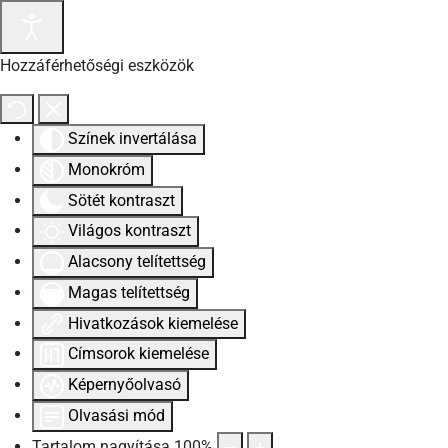
Hozzáférhetőségi eszközök
Színek invertálása
Monokróm
Sötét kontraszt
Világos kontraszt
Alacsony telítettség
Magas telítettség
Hivatkozások kiemelése
Címsorok kiemelése
Képernyőolvasó
Olvasási mód
Tartalom nagyítása
100
%