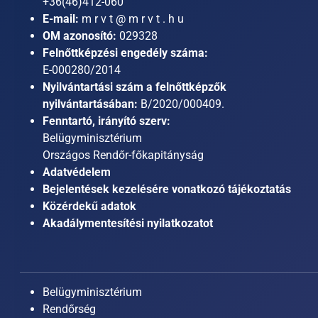
+36(46)412-060
E-mail:
m r v t @ m r v t . h u
OM azonosító:
029328
Felnőttképzési engedély száma:
E-000280/2014
Nyilvántartási szám a felnőttképzők
nyilvántartásában:
B/2020/000409.
Fenntartó, irányító szerv:
Belügyminisztérium
Országos Rendőr-főkapitányság
Adatvédelem
Bejelentések kezelésére vonatkozó tájékoztatás
Közérdekű adatok
Akadálymentesítési nyilatkozatot
Belügyminisztérium
Rendőrség