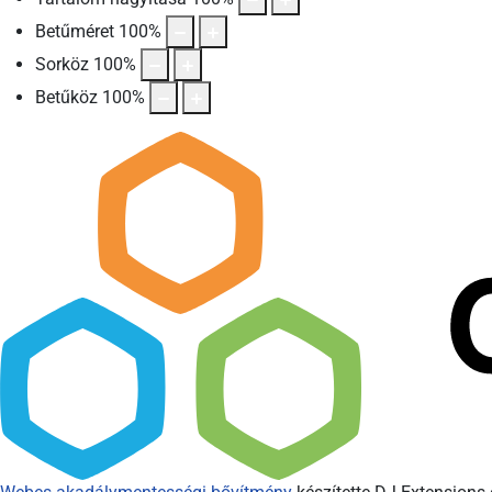
Betűméret
100
%
Sorköz
100
%
Betűköz
100
%