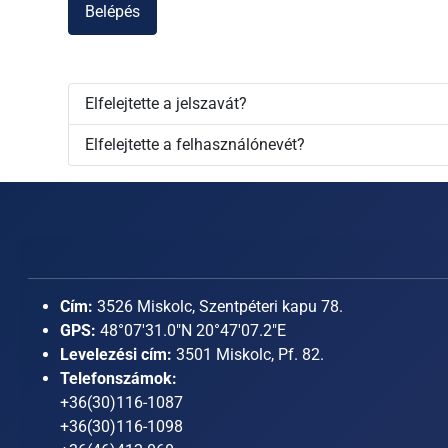
Belépés
Elfelejtette a jelszavát?
Elfelejtette a felhasználónevét?
Cím:
3526 Miskolc, Szentpéteri kapu 78.
GPS:
48°07'31.0"N 20°47'07.2"E
Levelezési cím:
3501 Miskolc, Pf. 82.
Telefonszámok:
+36(30)116-1087
+36(30)116-1098