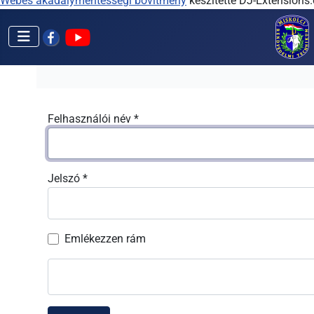
Webes akadálymentességi bővítmény
készítette DJ-Extensions
Felhasználói név
*
Jelszó
*
Emlékezzen rám