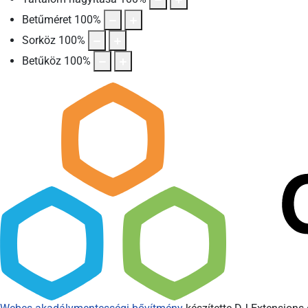
Betűméret
100
%
Sorköz
100
%
Betűköz
100
%