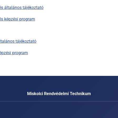
s általános tájékoztató
és képzési program
talános tájékoztató
épzési program
Miskolci Rendvédelmi Technikum