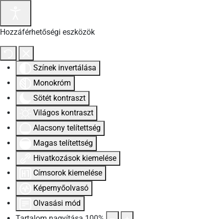
Hozzáférhetőségi eszközök
Színek invertálása
Monokróm
Sötét kontraszt
Világos kontraszt
Alacsony telítettség
Magas telítettség
Hivatkozások kiemelése
Címsorok kiemelése
Képernyőolvasó
Olvasási mód
Tartalom nagyítása
100
%