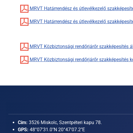
MRVT Határrendész és útlevélkezelő szakképesíté
MRVT Határrendész és útlevélkezelő szakképesít
MRVT Közbiztonsági rendőrjárőr szakképesítés ál
MRVT Közbiztonsági rendőrjárőr szakképesítés k
Cím:
3526 Miskolc, Szentpéteri kapu 78.
GPS:
48°07'31.0"N 20°47'07.2"E