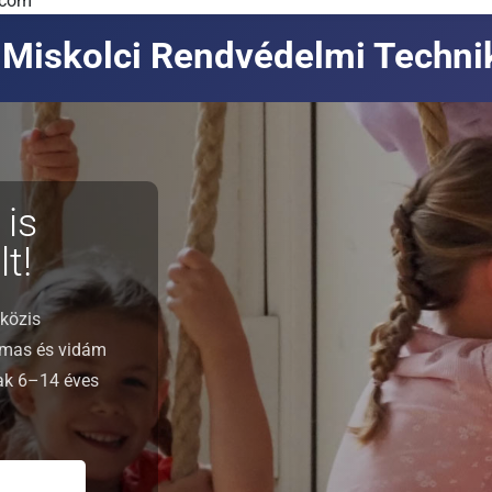
.com
Miskolci Rendvédelmi Techn
 is
t!
közis
lmas és vidám
nak 6–14 éves