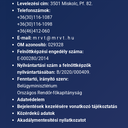
Levelezési cím:
3501 Miskolc, Pf. 82.
Telefonszámok:
+36(30)116-1087
+36(30)116-1098
+36(46)412-060
E-mail:
m r v t @ m r v t . h u
OM azonosító:
029328
Felnőttképzési engedély száma:
E-000280/2014
Nyilvántartási szám a felnőttképzők
nyilvántartásában:
B/2020/000409.
Fenntartó, irányító szerv:
Belügyminisztérium
Országos Rendőr-főkapitányság
Adatvédelem
Bejelentések kezelésére vonatkozó tájékoztatás
Közérdekű adatok
Akadálymentesítési nyilatkozatot