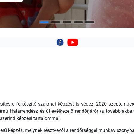
|
esítésre felkészítő szakmai képzést is végez. 2020 szeptembe
ú Határrendész és útlevélkezelő rendőrjárőr (a továbbiakban
szerinti képzési tartalommal.
erű képzés, melynek résztvevői a rendőrséggel munkaviszonyba