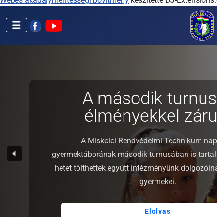
Webes akadálymentességi bővítmény
készítette DJ-Extensions
A második turnus
élményekkel zárul
A Miskolci Rendvédelmi Technikum nap
gyermektáborának második turnusában is tarta
hetet tölthettek együtt intézményünk dolgozói
gyermekei.
Elolvas