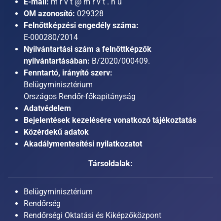
E-mail:
m r v t @ m r v t . h u
OM azonosító:
029328
Felnőttképzési engedély száma:
E-000280/2014
Nyilvántartási szám a felnőttképzők
nyilvántartásában:
B/2020/000409.
Fenntartó, irányító szerv:
Belügyminisztérium
Országos Rendőr-főkapitányság
Adatvédelem
Bejelentések kezelésére vonatkozó tájékoztatás
Közérdekű adatok
Akadálymentesítési nyilatkozatot
Társoldalak:
Belügyminisztérium
Rendőrség
Rendőrségi Oktatási és Kiképzőközpont