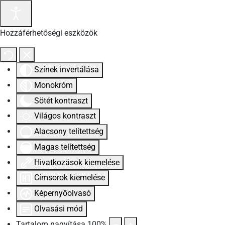
Hozzáférhetőségi eszközök
Színek invertálása
Monokróm
Sötét kontraszt
Világos kontraszt
Alacsony telítettség
Magas telítettség
Hivatkozások kiemelése
Címsorok kiemelése
Képernyőolvasó
Olvasási mód
Tartalom nagyítása
100
%