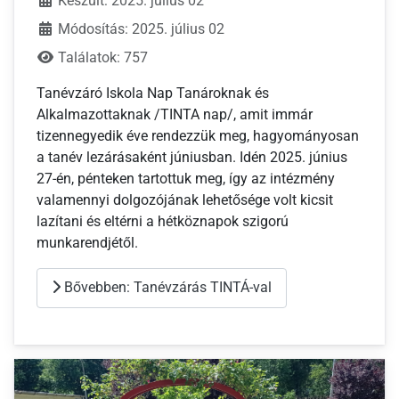
Készült: 2025. július 02
Módosítás: 2025. július 02
Találatok: 757
Tanévzáró Iskola Nap Tanároknak és
Alkalmazottaknak /TINTA nap/, amit immár
tizennegyedik éve rendezzük meg, hagyományosan
a tanév lezárásaként júniusban. Idén 2025. június
27-én, pénteken tartottuk meg, így az intézmény
valamennyi dolgozójának lehetősége volt kicsit
lazítani és eltérni a hétköznapok szigorú
munkarendjétől.
Bővebben: Tanévzárás TINTÁ-val