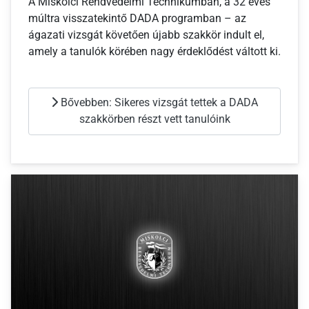
A Miskolci Rendvédelmi Technikumban, a 32 éves
múltra visszatekintő DADA programban – az
ágazati vizsgát követően újabb szakkör indult el,
amely a tanulók körében nagy érdeklődést váltott ki.
Bővebben: Sikeres vizsgát tettek a DADA
szakkörben részt vett tanulóink