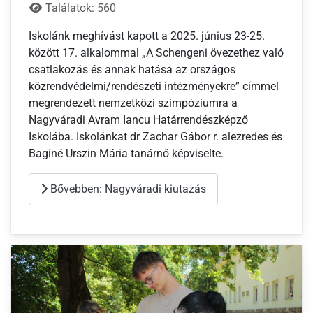
Találatok: 560
Iskolánk meghívást kapott a 2025. június 23-25.
között 17. alkalommal „A Schengeni övezethez való
csatlakozás és annak hatása az országos
közrendvédelmi/rendészeti intézményekre” címmel
megrendezett nemzetközi szimpóziumra a
Nagyváradi Avram Iancu Határrendészképző
Iskolába. Iskolánkat dr Zachar Gábor r. alezredes és
Baginé Urszin Mária tanárnő képviselte.
Bővebben: Nagyváradi kiutazás