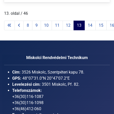
13. oldal / 46
8
9
10
11
12
13
14
15
1
Miskolci Rendvédelmi Technikum
Cím:
3526 Miskolc, Szentpéteri kapu 78.
GPS:
48°07'31.0"N 20°47'07.2"E
Levelezési cím:
3501 Miskolc, Pf. 82.
Telefonszámok:
+36(30)116-1087
+36(30)116-1098
+36(46)412-060