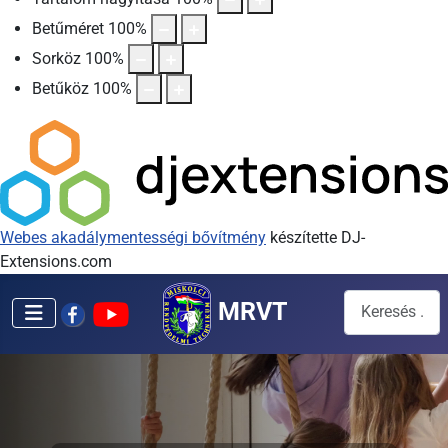
Betűméret
100
%
Sorköz
100
%
Betűköz
100
%
Webes akadálymentességi bővítmény
készítette DJ-
Extensions.com
Keresés...
MRVT