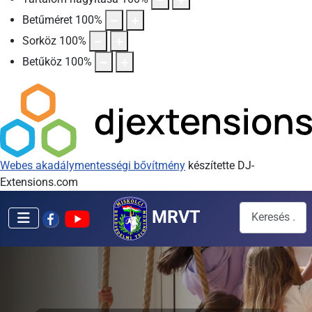
Betűméret
100
%
Sorköz
100
%
Betűköz
100
%
Webes akadálymentességi bővítmény
készítette DJ-
Extensions.com
Keresés...
MRVT