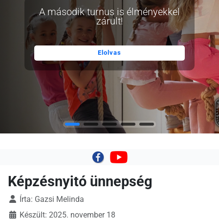
A második turnus is élményekkel
zárult!
Elolvas
|
Képzésnyitó ünnepség
Írta:
Gazsi Melinda
Készült: 2025. november 18