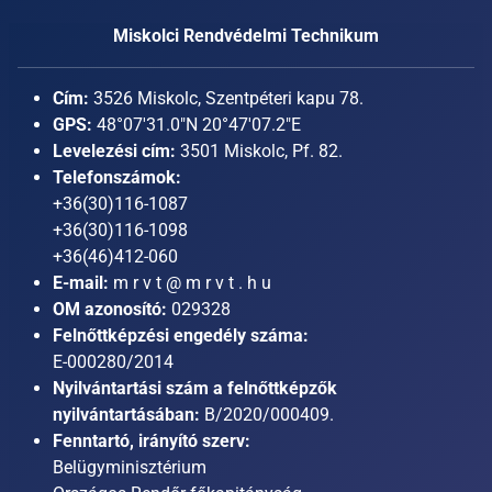
Miskolci Rendvédelmi Technikum
Cím:
3526 Miskolc, Szentpéteri kapu 78.
GPS:
48°07'31.0"N 20°47'07.2"E
Levelezési cím:
3501 Miskolc, Pf. 82.
Telefonszámok:
+36(30)116-1087
+36(30)116-1098
+36(46)412-060
E-mail:
m r v t @ m r v t . h u
OM azonosító:
029328
Felnőttképzési engedély száma:
E-000280/2014
Nyilvántartási szám a felnőttképzők
nyilvántartásában:
B/2020/000409.
Fenntartó, irányító szerv:
Belügyminisztérium