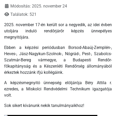
Módosítás: 2025. november 24
Találatok: 521
2025. november 17-én került sor a negyedik, az idei évben
utoljára induló rendőrjárőr képzés ünnepélyes
megnyitójára.
Ebben a képzési periódusban Borsod-Abaúj-Zemplén-,
Heves-, Jász-Nagykun-Szolnok-, Nógrád-, Pest-, Szabolcs-
Szatmár-Bereg vármegye, a Budapesti Rendőr-
főkapitányság és a Készenléti Rendőrség állományából
érkeztek hozzánk ifjú kollégáink.
A képzésmegnyitó ünnepség elöljárója Béry Attila r.
ezredes, a Miskolci Rendvédelmi Technikum igazgatója
volt.
Sok sikert kívánunk nekik tanulmányaikhoz!