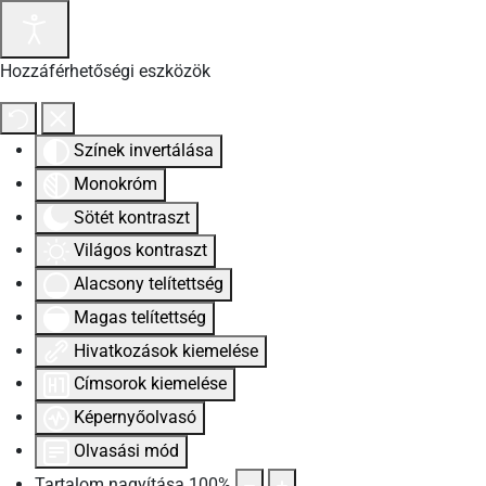
Hozzáférhetőségi eszközök
Színek invertálása
Monokróm
Sötét kontraszt
Világos kontraszt
Alacsony telítettség
Magas telítettség
Hivatkozások kiemelése
Címsorok kiemelése
Képernyőolvasó
Olvasási mód
Tartalom nagyítása
100
%