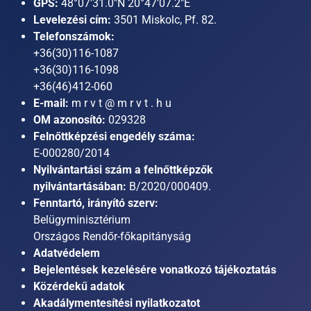
GPS:
48°07'31.0"N 20°47'07.2"E
Levelezési cím:
3501 Miskolc, Pf. 82.
Telefonszámok:
+36(30)116-1087
+36(30)116-1098
+36(46)412-060
E-mail:
m r v t @ m r v t . h u
OM azonosító:
029328
Felnőttképzési engedély száma:
E-000280/2014
Nyilvántartási szám a felnőttképzők
nyilvántartásában:
B/2020/000409.
Fenntartó, irányító szerv:
Belügyminisztérium
Országos Rendőr-főkapitányság
Adatvédelem
Bejelentések kezelésére vonatkozó tájékoztatás
Közérdekű adatok
Akadálymentesítési nyilatkozatot