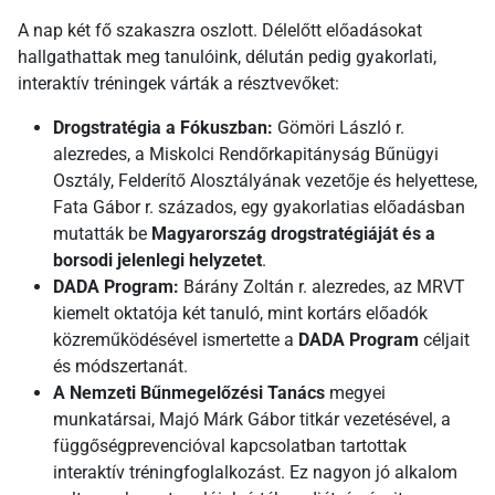
A nap két fő szakaszra oszlott. Délelőtt előadásokat
hallgathattak meg tanulóink, délután pedig gyakorlati,
interaktív tréningek várták a résztvevőket:
Drogstratégia a Fókuszban:
Gömöri László r.
alezredes, a Miskolci Rendőrkapitányság Bűnügyi
Osztály, Felderítő Alosztályának vezetője és helyettese,
Fata Gábor r. százados, egy gyakorlatias előadásban
mutatták be
Magyarország drogstratégiáját és a
borsodi jelenlegi helyzetet
.
DADA Program:
Bárány Zoltán r. alezredes, az MRVT
kiemelt oktatója két tanuló, mint kortárs előadók
közreműködésével ismertette a
DADA Program
céljait
és módszertanát.
A Nemzeti Bűnmegelőzési Tanács
megyei
munkatársai, Majó Márk Gábor titkár vezetésével, a
függőségprevencióval kapcsolatban tartottak
interaktív tréningfoglalkozást. Ez nagyon jó alkalom