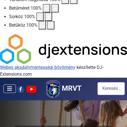
Betűméret
100
%
Sorköz
100
%
Betűköz
100
%
Webes akadálymentességi bővítmény
készítette DJ-
Extensions.com
Keresés...
MRVT