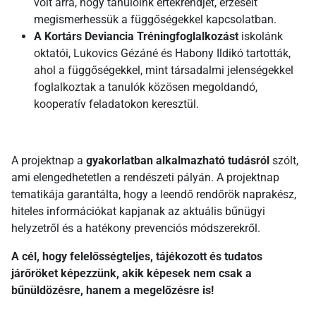
volt arra, hogy tanulóink értékrendjét, érzéseit
megismerhessük a függőségekkel kapcsolatban.
A Kortárs Deviancia Tréningfoglalkozást
iskolánk
oktatói, Lukovics Gézáné és Habony Ildikó tartották,
ahol a függőségekkel, mint társadalmi jelenségekkel
foglalkoztak a tanulók közösen megoldandó,
kooperatív feladatokon keresztül.
A projektnap a
gyakorlatban alkalmazható tudásról
szólt,
ami elengedhetetlen a rendészeti pályán. A projektnap
tematikája garantálta, hogy a leendő rendőrök naprakész,
hiteles információkat kapjanak az aktuális bűnügyi
helyzetről és a hatékony prevenciós módszerekről.
A cél, hogy felelősségteljes, tájékozott és tudatos
járőröket képezzünk, akik képesek nem csak a
bűnüldözésre, hanem a megelőzésre is!