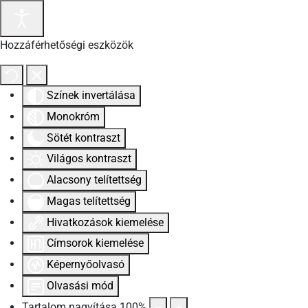
Hozzáférhetőségi eszközök
Színek invertálása
Monokróm
Sötét kontraszt
Világos kontraszt
Alacsony telítettség
Magas telítettség
Hivatkozások kiemelése
Címsorok kiemelése
Képernyőolvasó
Olvasási mód
Tartalom nagyítása
100
%