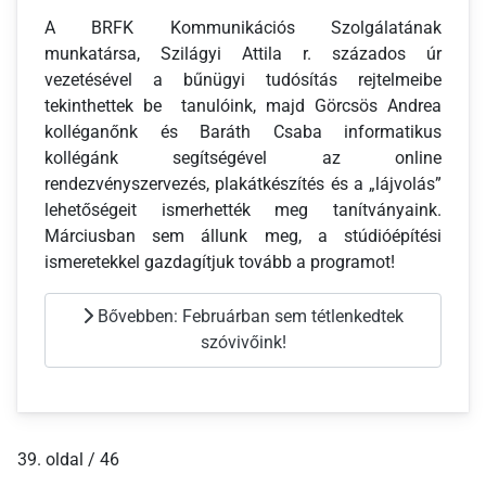
A BRFK Kommunikációs Szolgálatának
munkatársa, Szilágyi Attila r. százados úr
vezetésével a bűnügyi tudósítás rejtelmeibe
tekinthettek be tanulóink, majd Görcsös Andrea
kolléganőnk és Baráth Csaba informatikus
kollégánk segítségével az online
rendezvényszervezés, plakátkészítés és a „lájvolás”
lehetőségeit ismerhették meg tanítványaink.
Márciusban sem állunk meg, a stúdióépítési
ismeretekkel gazdagítjuk tovább a programot!
Bővebben: Februárban sem tétlenkedtek
szóvivőink!
39. oldal / 46