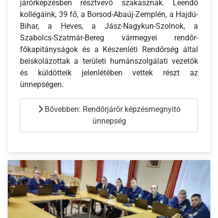
járőrképzésben résztvevő szakasznak. Leendő
kollégáink, 39 fő, a Borsod-Abaúj-Zemplén, a Hajdú-
Bihar, a Heves, a Jász-Nagykun-Szolnok, a
Szabolcs-Szatmár-Bereg vármegyei rendőr-
főkapitányságok és a Készenléti Rendőrség által
beiskolázottak a területi humánszolgálati vezetők
és küldötteik jelenlétében vettek részt az
ünnepségen.
Bővebben: Rendőrjárőr képzésmegnyitó
ünnepség