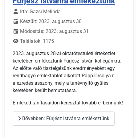
Fürjész Istvánra emlékeztünk
Írta:
Gazsi Melinda
Készült: 2023. augusztus 30
Módosítás: 2023. augusztus 31
Találatok: 1175
2023. augusztus 28-ai oktatótestületi értekezlet
keretében emlékeztünk Fürjész István kollégánkra.
Az előtte való tisztelgésünk eredményeként egy
rendhagyó emléktablót alkotott Papp Orsolya r.
alezredes asszony, mely a tanévnyitó gyűlés
keretében került bemutatásra.
Emléked tanításaidon keresztül tovább él bennünk!
Bővebben: Fürjész Istvánra emlékeztünk