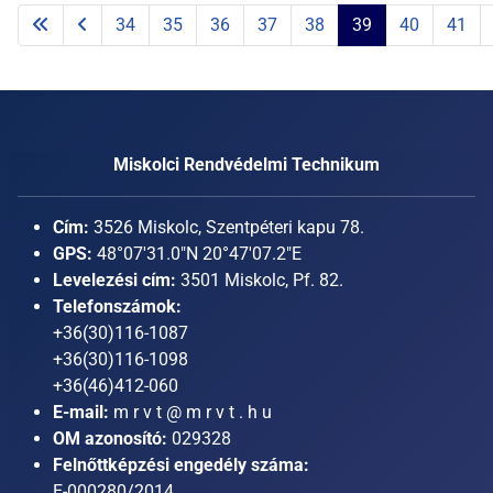
34
35
36
37
38
39
40
41
Miskolci Rendvédelmi Technikum
Cím:
3526 Miskolc, Szentpéteri kapu 78.
GPS:
48°07'31.0"N 20°47'07.2"E
Levelezési cím:
3501 Miskolc, Pf. 82.
Telefonszámok:
+36(30)116-1087
+36(30)116-1098
+36(46)412-060
E-mail:
m r v t @ m r v t . h u
OM azonosító:
029328
Felnőttképzési engedély száma:
E-000280/2014