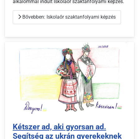
alkalommal indult Iskolaőr szaktanfolyami képzés.
Bővebben: Iskolaőr szaktanfolyami képzés
Kétszer ad, aki gyorsan ad.
Segítség az ukrán gyerekeknek