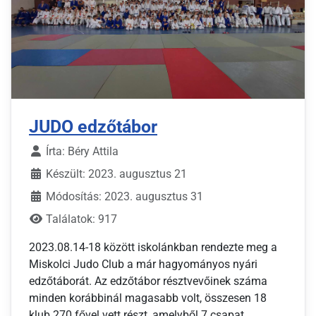
JUDO edzőtábor
Írta:
Béry Attila
Készült: 2023. augusztus 21
Módosítás: 2023. augusztus 31
Találatok: 917
2023.08.14-18 között iskolánkban rendezte meg a
Miskolci Judo Club a már hagyományos nyári
edzőtáborát. Az edzőtábor résztvevőinek száma
minden korábbinál magasabb volt, összesen 18
klub 270 fővel vett részt, amelyből 7 csapat