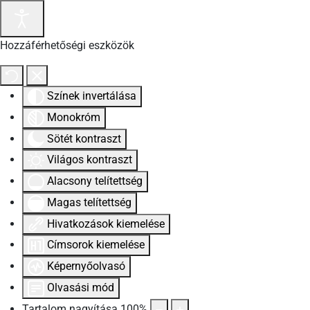
Hozzáférhetőségi eszközök
Színek invertálása
Monokróm
Sötét kontraszt
Világos kontraszt
Alacsony telítettség
Magas telítettség
Hivatkozások kiemelése
Címsorok kiemelése
Képernyőolvasó
Olvasási mód
Tartalom nagyítása
100
%