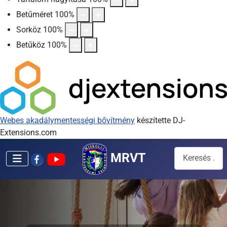
Betűméret
100
%
Sorköz
100
%
Betűköz
100
%
Webes akadálymentességi bővítmény
készítette DJ-
Extensions.com
Keresés...
MRVT