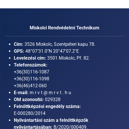
Miskolci Rendvédelmi Technikum
Cím:
3526 Miskolc, Szentpéteri kapu 78.
GPS:
48°07'31.0"N 20°47'07.2"E
Levelezési cím:
3501 Miskolc, Pf. 82.
Telefonszámok:
+36(30)116-1087
+36(30)116-1098
+36(46)412-060
E-mail:
m r v t @ m r v t . h u
OM azonosító:
029328
Felnőttképzési engedély száma:
E-000280/2014
Nyilvántartási szám a felnőttképzők
nyilvántartásában:
B/2020/000409.