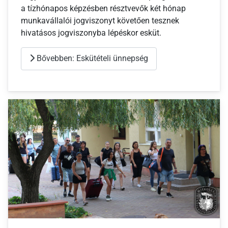
a tízhónapos képzésben résztvevők két hónap
munkavállalói jogviszonyt követően tesznek
hivatásos jogviszonyba lépéskor esküt.
Bővebben: Eskütételi ünnepség