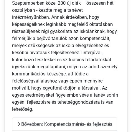
Szeptemberben közel 200 új diák – összesen hét
osztályban - kezdte meg a tanévet
intézményünkben. Annak érdekében, hogy
képességeiknek leginkább megfelelő oktatásban
részesüljenek régi gyakorlata az iskolánknak, hogy
felmérjük a bejövő tanulók azon kompetenciáit,
melyek szükségesek az iskola elvégzéséhez és
későbbi hivatásuk teljesítéséhez. Iinterjúval,
különböző tesztekkel és szituációs feladatokkal
igyekszünk megállapítani, milyen az adott személy
kommunikációs készsége, attitűdje a
felelősségvállaláshoz vagy éppen mennyire
motivált, hogy együttműködjön a társaival. Az
egyes eredményeket figyelembe véve a tanév során
egyéni fejlesztésre és tehetséggondozásra is van
lehetőség.
Bővebben: Kompetenciamérés- és fejlesztés