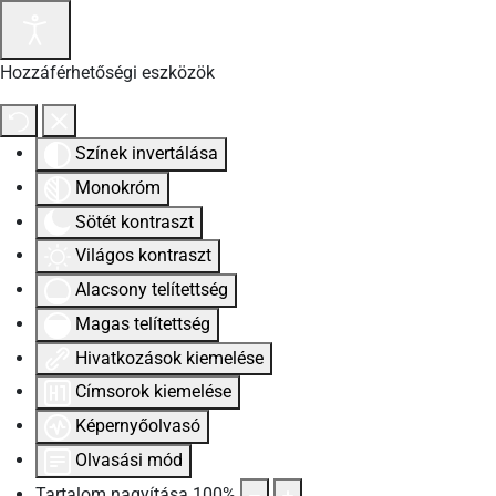
Hozzáférhetőségi eszközök
Színek invertálása
Monokróm
Sötét kontraszt
Világos kontraszt
Alacsony telítettség
Magas telítettség
Hivatkozások kiemelése
Címsorok kiemelése
Képernyőolvasó
Olvasási mód
Tartalom nagyítása
100
%