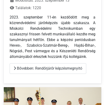
Módosítás: 2023. szeptember 13
Találatok: 1220
2023. szeptember 11-én kezdődött meg a
közrendvédelmi járőrképzés újabb szakasza. A
Miskolci Rendvédelmi Technikumban egy
szakasznyi frissen felvett munkavállaló kezdte meg
tanulmányait hétfőn. Ebbe a képzési periódusban
Heves-, Szabolcs-Szatmár-Bereg-, Hajdú-Bihar-,
Nógrád-, Pest vármegye és a Készenléti Rendőrség
állományából érkeztek hozzánk ifjú kollégáink.
Bővebben: Rendőrjárőr képzésmegnyitó