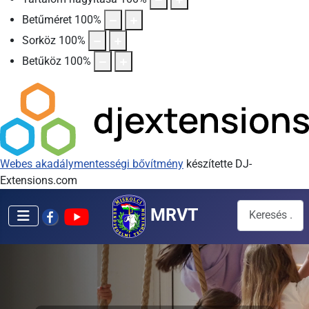
Betűméret
100
%
Sorköz
100
%
Betűköz
100
%
Webes akadálymentességi bővítmény
készítette DJ-
Extensions.com
Keresés...
MRVT