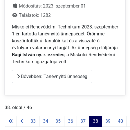
Módosítás: 2023. szeptember 01
Találatok: 1282
Miskolci Rendvédelmi Technikum 2023. szeptember
1-én tartotta tanévnyitó ünnepségét. Örömmel
köszöntöttük új tanulóinkat és a visszatérő
évfolyam valamennyi tagját. Az ünnepség elöljárója
Bagi István ny. r. ezredes
, a Miskolci Rendvédelmi
Technikum igazgatója volt.
Bővebben: Tanévnyitó ünnepség
38. oldal / 46
33
34
35
36
37
38
39
40