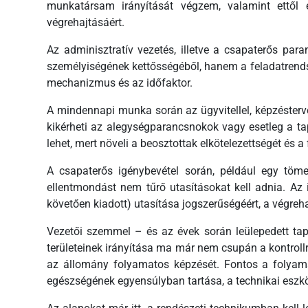
munkatársam irányítását végzem, valamint ettől el
végrehajtásáért.
Az adminisztratív vezetés, illetve a csapaterős par
személyiségének kettősségéből, hanem a feladatrendsze
mechanizmus és az időfaktor.
A mindennapi munka során az ügyvitellel, képzésterv
kikérheti az alegységparancsnokok vagy esetleg a ta
lehet, mert növeli a beosztottak elkötelezettségét és a 
A csapaterős igénybevétel során, például egy töme
ellentmondást nem tűrő utasításokat kell adnia. Az i
követően kiadott) utasítása jogszerűségéért, a végreh
Vezetői szemmel – és az évek során leülepedett ta
területeinek irányítása ma már nem csupán a kontrollr
az állomány folyamatos képzését. Fontos a folyamat
egészségének egyensúlyban tartása, a technikai eszkö