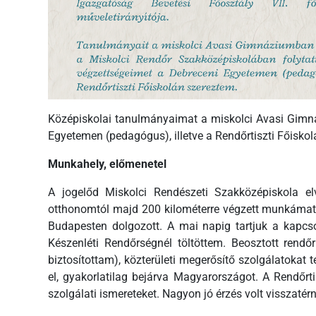
Középiskolai tanulmányaimat a miskolci Avasi Gimn
Egyetemen (pedagógus), illetve a Rendőrtiszti Főisko
Munkahely, előmenetel
A jogelőd Miskolci Rendészeti Szakközépiskola e
otthonomtól majd 200 kilométerre végzett munkámat 
Budapesten dolgozott. A mai napig tartjuk a kapcs
Készenléti Rendőrségnél töltöttem. Beosztott rendő
biztosítottam), közterületi megerősítő szolgálatokat
el, gyakorlatilag bejárva Magyarországot. A Rendőrt
szolgálati ismereteket. Nagyon jó érzés volt visszatérn