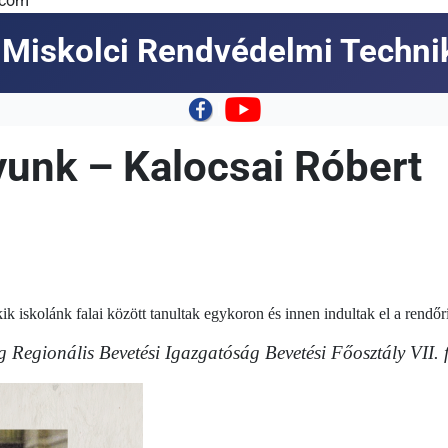
.com
Miskolci Rendvédelmi Techn
|
yunk – Kalocsai Róbert
 iskolánk falai között tanultak egykoron és innen indultak el a rendőr
g Regionális Bevetési Igazgatóság Bevetési Főosztály VII. f