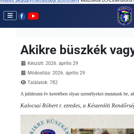
Webes akadálymentességi bővítmény
készítette DJ-Extensions
Akikre büszkék vag
Készült: 2026. április 29
Módosítás: 2026. április 29
Találatok: 782
A jubileumi év keretében olyan személyeket mutatunk be, akik
Kalocsai Róbert r. ezredes, a Készenléti Rendőrsé