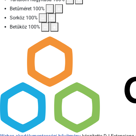
Betűméret
100
%
Sorköz
100
%
Betűköz
100
%