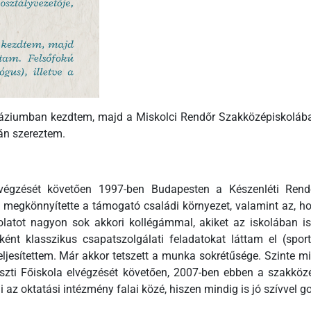
áziumban kezdtem, majd a Miskolci Rendőr Szakközépiskolában
lán szereztem.
lvégzését követően 1997-ben Budapesten a Készenléti Rend
megkönnyítette a támogató családi környezet, valamint az, ho
olatot nagyon sok akkori kollégámmal, akiket az iskolában i
rként klasszikus csapatszolgálati feladatokat láttam el (spo
 teljesítettem. Már akkor tetszett a munka sokrétűsége. Szinte
iszti Főiskola elvégzését követően, 2007-ben ebben a szakköz
i az oktatási intézmény falai közé, hiszen mindig is jó szívvel g