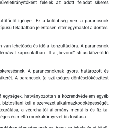
veletirányítóként felelek az adott feladat sikeres
s attitűdöt igényel. Ez a különbség nem a parancsnok
típusú feladatban jelentősen eltér egymástól a döntési
n van lehetőség és idő a konzultációra. A parancsnok
mával kapcsolatban. Itt a „bevonó” stílus kifizetődő
uskeresésnek. A parancsnoknak gyors, határozott és
 sikerét. A parancsok (a szükséges döntéselőkészítést
dő egységek, hatványozottan a közrendvédelem egyéb
, biztosítani kell a szervezet alkalmazkodóképességét,
grálása, a végrehajtói állomány mentális és fizikai
zséges és méltó munkakörnyezet biztosítása.