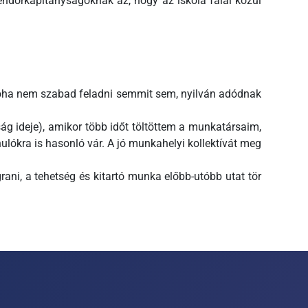
rendőrkapitányságoknak az, hogy az iskola falai közül
. Soha nem szabad feladni semmit sem, nyilván adódnak
g ideje), amikor több időt töltöttem a munkatársaim,
ulókra is hasonló vár. A jó munkahelyi kollektívát meg
rani, a tehetség és kitartó munka előbb-utóbb utat tör