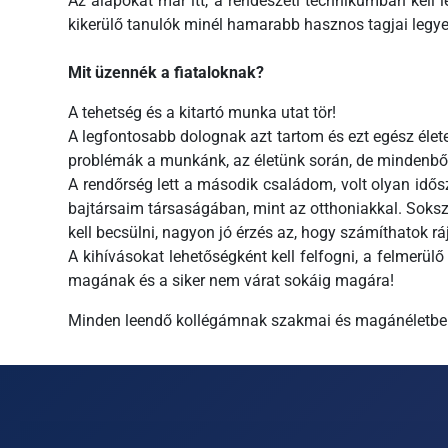
Az alapokat már itt, a rendészeti technikumban kell 
kikerülő tanulók minél hamarabb hasznos tagjai leg
Mit üzennék a fiataloknak?
A tehetség és a kitartó munka utat tör!
A legfontosabb dolognak azt tartom és ezt egész élet
problémák a munkánk, az életünk során, de mindenből 
A rendőrség lett a második családom, volt olyan idő
bajtársaim társaságában, mint az otthoniakkal. Sokszo
kell becsülni, nagyon jó érzés az, hogy számíthatok r
A kihívásokat lehetőségként kell felfogni, a felmerül
magának és a siker nem várat sokáig magára!
Minden leendő kollégámnak szakmai és magánéletbeli