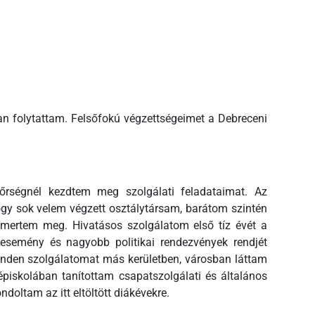
 folytattam. Felsőfokú végzettségeimet a Debreceni
őrségnél kezdtem meg szolgálati feladataimat. Az
gy sok velem végzett osztálytársam, barátom szintén
smertem meg. Hivatásos szolgálatom első tíz évét a
rtesemény és nagyobb politikai rendezvények rendjét
 minden szolgálatomat más kerületben, városban láttam
épiskolában tanítottam csapatszolgálati és általános
ondoltam az itt eltöltött diákévekre.