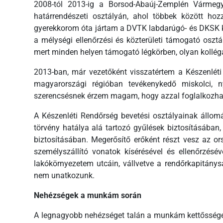
2008-tól 2013-ig a Borsod-Abaúj-Zemplén Vármeg
határrendészeti osztályán, ahol többek között ho
gyerekkorom óta jártam a DVTK labdarúgó- és DKSK ko
a mélységi ellenőrzési és közterületi támogató osz
mert minden helyen támogató légkörben, olyan kollég
2013-ban, már vezetőként visszatértem a Készenléti 
magyarországi régióban tevékenykedő miskolci, nyí
szerencsésnek érzem magam, hogy azzal foglalkozhat
A Készenléti Rendőrség bevetési osztályainak állomán
törvény hatálya alá tartozó gyűlések biztosításában,
biztosításában. Megerősítő erőként részt vesz az or
személyszállító vonatok kísérésével és ellenőrzés
lakókörnyezetem utcáin, vállvetve a rendőrkapitánys
nem unatkozunk.
Nehézségek a munkám során
A legnagyobb nehézséget talán a munkám kettőssége 