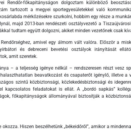
yei Rendőr-főkapitányságon dolgoztam különböző beosztáso
zzám tartozott a megyei sportegyesületekkel való kommuniká
sárlabda mérkőzésekre szurkolni, hobbim egy része a munkám r
tálynál, majd 2013-ban rendészeti osztályvezető a Tiszaújváro
ákkal tudtam együtt dolgozni, akiket minden vezetőnek csak kí
Rendőrséghez, amivel egy álmom vált valóra. Először a miskol
rbátori és debreceni bevetési osztályok irányítását ellátó 
ok, amit szeretek.
ya – a teljesség igénye nélkül – rendszeresen részt vesz spor
 halaszthatatlan beavatkozást és csapaterőt igénylő, illetve a 
szágos szintű közbiztonsági, közlekedésbiztonsági és idegenren
ével kapcsolatos feladatokat is ellát. A „bordó sapkás” kol
ágok, főkapitányságok állományával biztosítják a közbiztonság
okozza. Hiszen beszélhetünk „békeidőről”, amikor a mindenn