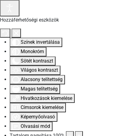
Hozzáférhetőségi eszközök
Színek invertálása
Monokróm
Sötét kontraszt
Világos kontraszt
Alacsony telítettség
Magas telítettség
Hivatkozások kiemelése
Címsorok kiemelése
Képernyőolvasó
Olvasási mód
Tartalom nagyítása
100
%