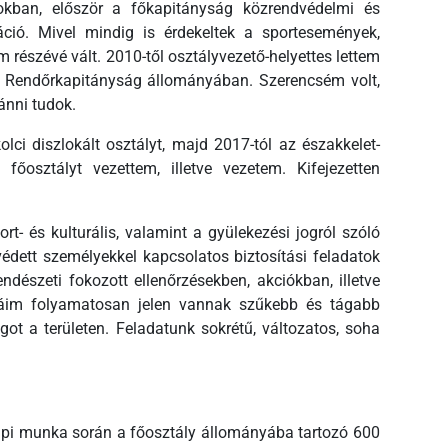
kban, először a főkapitányság közrendvédelmi és
ció. Mivel mindig is érdekeltek a sportesemények,
észévé vált. 2010-től osztályvezető-helyettes lettem
si Rendőrkapitányság állományában. Szerencsém volt,
vánni tudok.
ci diszlokált osztályt, majd 2017-tól az északkelet-
főosztályt vezettem, illetve vezetem. Kifejezetten
t- és kulturális, valamint a gyülekezési jogról szóló
védett személyekkel kapcsolatos biztosítási feladatok
dészeti fokozott ellenőrzésekben, akciókban, illetve
légáim folyamatosan jelen vannak szűkebb és tágabb
ot a területen. Feladatunk sokrétű, változatos, soha
api munka során a főosztály állományába tartozó 600