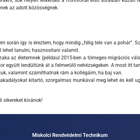
lerakni, sok helyen létkérdés a frontvonal első soraiban küzdő 
yenek az adott közösségnek.
em során így is éreztem, hogy mindig „félig tele van a pohár”
lehet tanulni, hasznosítani valamit.
szaka az életemnek (például 2015-ben a tömeges migrációs válsá
r együtt lendültünk át a felmerülő nehézségeken. A most itt tan
ájuk, valamint számíthatnak rám a kollégáim, ha baj van.
ő akadályokat kitartó, szorgalmas munkával meg lehet és kell ug
 sikereket kívánok!
Miskolci Rendvédelmi Technikum