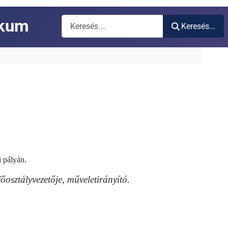
K
ikum
Keresés...
i pályán.
őosztályvezetője, műveletirányító.