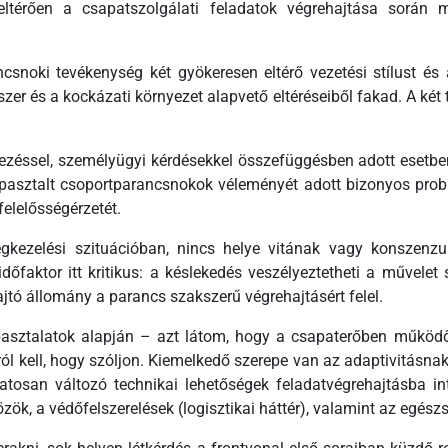
térően a csapatszolgálati feladatok végrehajtása során mű
ancsnoki tevékenység két gyökeresen eltérő vezetési stílust é
r és a kockázati környezet alapvető eltéréseiből fakad. A két 
ezéssel, személyügyi kérdésekkel összefüggésben adott esetbe
pasztalt csoportparancsnokok véleményét adott bizonyos problé
felelősségérzetét.
gkezelési szituációban, nincs helye vitának vagy konszenz
dőfaktor itt kritikus: a késlekedés veszélyeztetheti a művelet
ajtó állomány a parancs szakszerű végrehajtásért felel.
pasztalatok alapján – azt látom, hogy a csapaterőben műkö
ól kell, hogy szóljon. Kiemelkedő szerepe van az adaptivitásnak
osan változó technikai lehetőségek feladatvégrehajtásba inte
zök, a védőfelszerelések (logisztikai háttér), valamint az egés