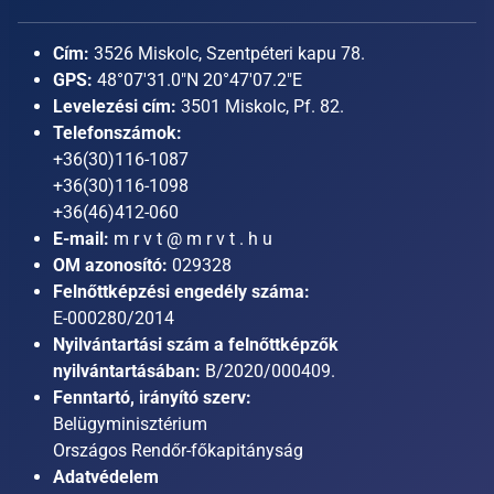
Cím:
3526 Miskolc, Szentpéteri kapu 78.
GPS:
48°07'31.0"N 20°47'07.2"E
Levelezési cím:
3501 Miskolc, Pf. 82.
Telefonszámok:
+36(30)116-1087
+36(30)116-1098
+36(46)412-060
E-mail:
m r v t @ m r v t . h u
OM azonosító:
029328
Felnőttképzési engedély száma:
E-000280/2014
Nyilvántartási szám a felnőttképzők
nyilvántartásában:
B/2020/000409.
Fenntartó, irányító szerv:
Belügyminisztérium
Országos Rendőr-főkapitányság
Adatvédelem