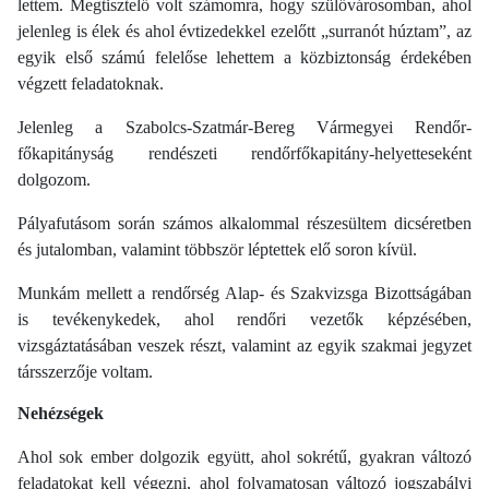
lettem. Megtisztelő volt számomra, hogy szülővárosomban, ahol
jelenleg is élek és ahol évtizedekkel ezelőtt „surranót húztam”, az
egyik első számú felelőse lehettem a közbiztonság érdekében
végzett feladatoknak.
Jelenleg a Szabolcs-Szatmár-Bereg Vármegyei Rendőr-
főkapitányság rendészeti rendőrfőkapitány-helyetteseként
dolgozom.
Pályafutásom során számos alkalommal részesültem dicséretben
és jutalomban, valamint többször léptettek elő soron kívül.
Munkám mellett a rendőrség Alap- és Szakvizsga Bizottságában
is tevékenykedek, ahol rendőri vezetők képzésében,
vizsgáztatásában veszek részt, valamint az egyik szakmai jegyzet
társszerzője voltam.
Nehézségek
Ahol sok ember dolgozik együtt, ahol sokrétű, gyakran változó
feladatokat kell végezni, ahol folyamatosan változó jogszabályi