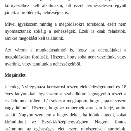
környezethez kell alkalmazni, ott ezzel természetesen együtt
járnak a problémák, nehézségek is.
Mivel igyekszem mindig a megoldásokra törekedni, ezért nem
nyomasztanak sokáig a nehézségek. Ezek is csak feladatok,
amikre megoldást kell találnunk.
Azt várom a munkatársaimtól is, hogy az energiájukat a
megoldásokra fordítsák. Hiszem, hogy soha nem veszítünk, vagy
nyerünk, vagy tanulunk a nehézségekből.
Magánélet
Jelenleg Nyíregyháza kertvárosi részén élek feleségemmel és 18
éves lányunkkal. Igyekszem a szabadidőm legnagyobb részét a
családommal tölteni, bár sokszor megkapom, hogy „apa te sosem
vagy itthon”. Hiszem, hogy az embernek arra van ideje, amire
szakít. Nagyon szeretem a hegyvidéket, ha időnk engedi, sokat
kirándulunk az Északi-középhegységben. Nagyon fontos
számomra az egészséges élet, ezért rendszeresen sportolok,