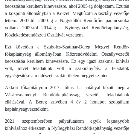
beosztásba kerültem kinevezésre, ahol 2005-ig dolgoztam. Ezután
a központi állományban a Körzeti Megbízotti Alosztály vezetője
lettem. 2007-től 2009-ig a Nagykállói Rendőrőrs parancsnoka
voltam. 2009-től 2014-ig a Nyíregyházi Rendőrkapitányság,
Közlekedésrendészeti Osztályát vezettem.
Ezt követően a Szabolcs-Szatmár-Bereg Megyei Rendőr-
főkapitányság állományában, Közrendvédelmi Osztályvezetői
beosztásba kerültem kinevezésre. Ez egy igazi szakmai kihívás
volt, mivel feladatunk volt a szakirányítás, a feladatok
egységesítése a rendészeti szakterületen megyei szinten.
Akkori főkapitányom 2017. július 1-i hatállyal bízott meg a
Vásárosnaményi Rendőrkapitányság vezetői feladatainak
ellátásával. A Bereg szívében 4 év 2 hónapot szolgáltam
kapitányságvezetőként.
2021. szeptemberében pályafutásom egyik legnagyobb
kihívásához érkeztem, a Nyíregyházi Rendőrkapitányság vezetője