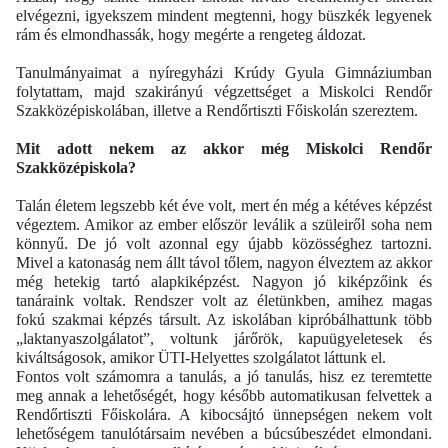
elvégezni, igyekszem mindent megtenni, hogy büszkék legyenek
rám és elmondhassák, hogy megérte a rengeteg áldozat.
Tanulmányaimat a nyíregyházi Krúdy Gyula Gimnáziumban
folytattam, majd szakirányú végzettséget a Miskolci Rendőr
Szakközépiskolában, illetve a Rendőrtiszti Főiskolán szereztem.
Mit adott nekem az akkor még Miskolci Rendőr
Szakközépiskola?
Talán életem legszebb két éve volt, mert én még a kétéves képzést
végeztem. Amikor az ember először leválik a szüleiről soha nem
könnyű. De jó volt azonnal egy újabb közösséghez tartozni.
Mivel a katonaság nem állt távol tőlem, nagyon élveztem az akkor
még hetekig tartó alapkiképzést. Nagyon jó kiképzőink és
tanáraink voltak. Rendszer volt az életünkben, amihez magas
fokú szakmai képzés társult. Az iskolában kipróbálhattunk több
„laktanyaszolgálatot”, voltunk járőrök, kapuügyeletesek és
kiváltságosok, amikor ÜTI-Helyettes szolgálatot láttunk el.
Fontos volt számomra a tanulás, a jó tanulás, hisz ez teremtette
meg annak a lehetőségét, hogy később automatikusan felvettek a
Rendőrtiszti Főiskolára. A kibocsájtó ünnepségen nekem volt
lehetőségem tanulótársaim nevében a búcsúbeszédet elmondani.