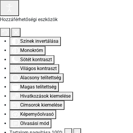
Hozzáférhetőségi eszközök
Színek invertálása
Monokróm
Sötét kontraszt
Világos kontraszt
Alacsony telítettség
Magas telítettség
Hivatkozások kiemelése
Címsorok kiemelése
Képernyőolvasó
Olvasási mód
Tartalom nagyítása
100
%