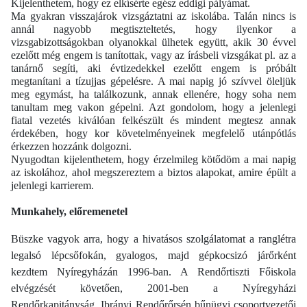
Kijelenthetem, hogy ez elkísérte egész eddigi pályámat.
Ma gyakran visszajárok vizsgáztatni az iskolába. Talán nincs is
annál nagyobb megtiszteltetés, hogy ilyenkor a
vizsgabizottságokban olyanokkal ülhetek együtt, akik 30 évvel
ezelőtt még engem is tanítottak, vagy az írásbeli vizsgákat pl. az a
tanárnő segíti, aki évtizedekkel ezelőtt engem is próbált
megtanítani a tízujjas gépelésre. A mai napig jó szívvel öleljük
meg egymást, ha találkozunk, annak ellenére, hogy soha nem
tanultam meg vakon gépelni. Azt gondolom, hogy a jelenlegi
fiatal vezetés kiválóan felkészült és mindent megtesz annak
érdekében, hogy kor követelményeinek megfelelő utánpótlás
érkezzen hozzánk dolgozni.
Nyugodtan kijelenthetem, hogy érzelmileg kötődöm a mai napig
az iskolához, ahol megszereztem a biztos alapokat, amire épült a
jelenlegi karrierem.
Munkahely, előremenetel
Büszke vagyok arra, hogy a hivatásos szolgálatomat a ranglétra
legalsó lépcsőfokán, gyalogos, majd gépkocsizó járőrként
kezdtem Nyíregyházán 1996-ban. A Rendőrtiszti Főiskola
elvégzését követően, 2001-ben a Nyíregyházi
Rendőrkapitányság, Ibrányi Rendőrőrsén bűnügyi csoportvezetői