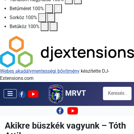
Betűméret
100
%
Sorköz
100
%
Betűköz
100
%
Webes akadálymentességi bővítmény
készítette DJ-
Extensions.com
Keresés...
MRVT
|
Akikre büszkék vagyunk – Tóth