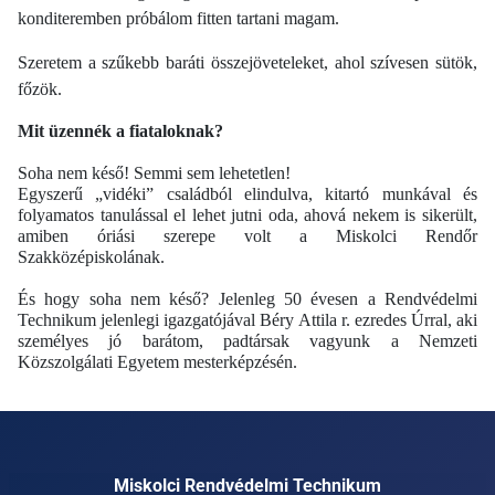
konditeremben próbálom fitten tartani magam.
Szeretem a szűkebb baráti összejöveteleket, ahol szívesen sütök,
főzök.
Mit üzennék a fiataloknak?
Soha nem késő! Semmi sem lehetetlen!
Egyszerű „vidéki” családból elindulva, kitartó munkával és
folyamatos tanulással el lehet jutni oda, ahová nekem is sikerült,
amiben óriási szerepe volt a Miskolci Rendőr
Szakközépiskolának.
És hogy soha nem késő? Jelenleg 50 évesen a Rendvédelmi
Technikum jelenlegi igazgatójával Béry Attila r. ezredes Úrral, aki
személyes jó barátom, padtársak vagyunk a Nemzeti
Közszolgálati Egyetem mesterképzésén.
Miskolci Rendvédelmi Technikum