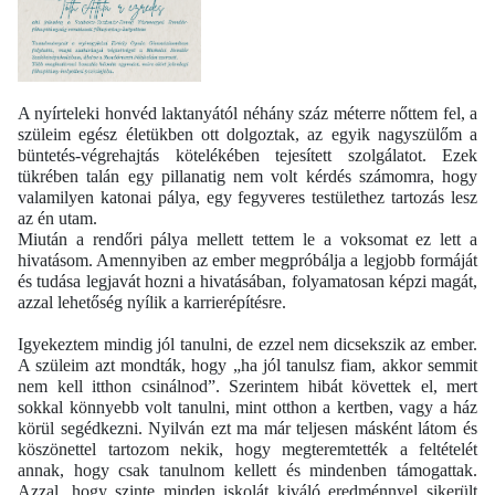
A nyírteleki honvéd laktanyától néhány száz méterre nőttem fel, a
szüleim egész életükben ott dolgoztak, az egyik nagyszülőm a
büntetés-végrehajtás kötelékében tejesített szolgálatot. Ezek
tükrében talán egy pillanatig nem volt kérdés számomra, hogy
valamilyen katonai pálya, egy fegyveres testülethez tartozás lesz
az én utam.
Miután a rendőri pálya mellett tettem le a voksomat ez lett a
hivatásom. Amennyiben az ember megpróbálja a legjobb formáját
és tudása legjavát hozni a hivatásában, folyamatosan képzi magát,
azzal lehetőség nyílik a karrierépítésre.
Igyekeztem mindig jól tanulni, de ezzel nem dicsekszik az ember.
A szüleim azt mondták, hogy „ha jól tanulsz fiam, akkor semmit
nem kell itthon csinálnod”. Szerintem hibát követtek el, mert
sokkal könnyebb volt tanulni, mint otthon a kertben, vagy a ház
körül segédkezni. Nyilván ezt ma már teljesen másként látom és
köszönettel tartozom nekik, hogy megteremtették a feltételét
annak, hogy csak tanulnom kellett és mindenben támogattak.
Azzal, hogy szinte minden iskolát kiváló eredménnyel sikerült