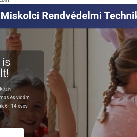
.com
Miskolci Rendvédelmi Techn
 is
t!
közis
lmas és vidám
nak 6–14 éves