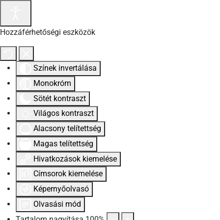
Hozzáférhetőségi eszközök
Színek invertálása
Monokróm
Sötét kontraszt
Világos kontraszt
Alacsony telítettség
Magas telítettség
Hivatkozások kiemelése
Címsorok kiemelése
Képernyőolvasó
Olvasási mód
Tartalom nagyítása
100
%