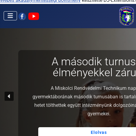
Webes akadálymentességi bővítmény
készítette DJ-Extensions
A második turnus
élményekkel zárul
A Miskolci Rendvédelmi Technikum nap
gyermektáborának második turnusában is tarta
hetet tölthettek együtt intézményünk dolgozói
gyermekei.
Elolvas