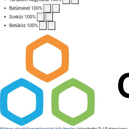
Betűméret
100
%
Sorköz
100
%
Betűköz
100
%