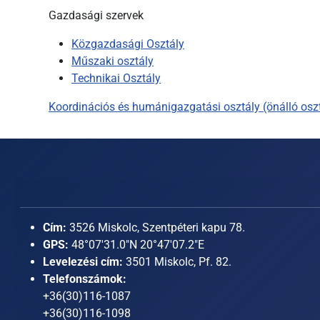
Gazdasági szervek
Közgazdasági Osztály
Műszaki osztály
Technikai Osztály
Koordinációs és humánigazgatási osztály (önálló osz
Cím:
3526 Miskolc, Szentpéteri kapu 78.
GPS:
48°07'31.0"N 20°47'07.2"E
Levelezési cím:
3501 Miskolc, Pf. 82.
Telefonszámok:
+36(30)116-1087
+36(30)116-1098