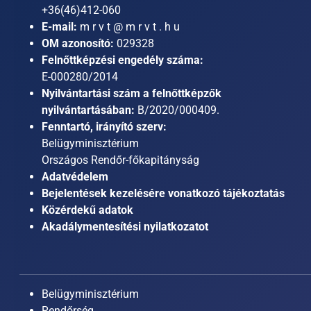
+36(46)412-060
E-mail:
m r v t @ m r v t . h u
OM azonosító:
029328
Felnőttképzési engedély száma:
E-000280/2014
Nyilvántartási szám a felnőttképzők
nyilvántartásában:
B/2020/000409.
Fenntartó, irányító szerv:
Belügyminisztérium
Országos Rendőr-főkapitányság
Adatvédelem
Bejelentések kezelésére vonatkozó tájékoztatás
Közérdekű adatok
Akadálymentesítési nyilatkozatot
Belügyminisztérium
Rendőrség