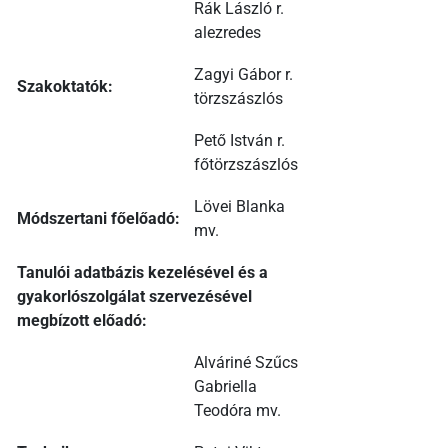
Rák László r.
alezredes
Zagyi Gábor r.
Szakoktatók:
törzszászlós
Pető István r.
főtörzszászlós
Lövei Blanka
Módszertani főelőadó:
mv.
Tanulói adatbázis kezelésével és a
gyakorlószolgálat szervezésével
megbízott előadó:
Alváriné Szűcs
Gabriella
Teodóra mv.