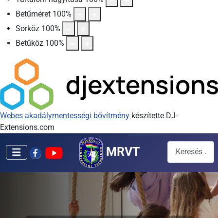
Betűméret
100
%
Sorköz
100
%
Betűköz
100
%
Webes akadálymentességi bővítmény
készítette DJ-
Extensions.com
Keresés...
MRVT