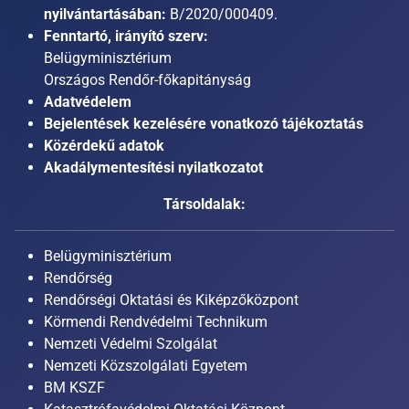
nyilvántartásában:
B/2020/000409.
Fenntartó, irányító szerv:
Belügyminisztérium
Országos Rendőr-főkapitányság
Adatvédelem
Bejelentések kezelésére vonatkozó tájékoztatás
Közérdekű adatok
Akadálymentesítési nyilatkozatot
Társoldalak:
Belügyminisztérium
Rendőrség
Rendőrségi Oktatási és Kiképzőközpont
Körmendi Rendvédelmi Technikum
Nemzeti Védelmi Szolgálat
Nemzeti Közszolgálati Egyetem
BM KSZF