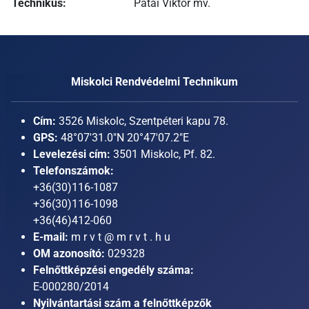
Technikus:
Patai Viktor mv.
Miskolci Rendvédelmi Technikum
Cím:
3526 Miskolc, Szentpéteri kapu 78.
GPS:
48°07'31.0"N 20°47'07.2"E
Levelezési cím:
3501 Miskolc, Pf. 82.
Telefonszámok:
+36(30)116-1087
+36(30)116-1098
+36(46)412-060
E-mail:
m r v t @ m r v t . h u
OM azonosító:
029328
Felnőttképzési engedély száma:
E-000280/2014
Nyilvántartási szám a felnőttképzők