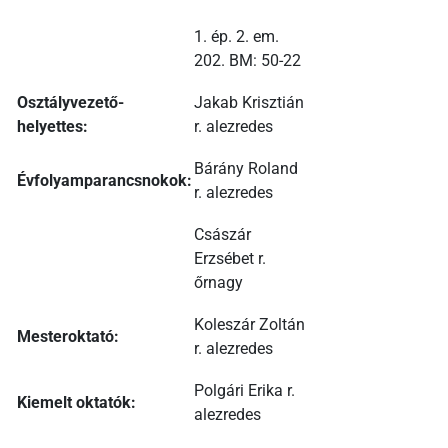
1. ép. 2. em.
202. BM: 50-22
Osztályvezető-
Jakab Krisztián
helyettes:
r. alezredes
Bárány Roland
Évfolyamparancsnokok:
r. alezredes
Császár
Erzsébet r.
őrnagy
Koleszár Zoltán
Mesteroktató:
r. alezredes
Polgári Erika r.
Kiemelt oktatók:
alezredes