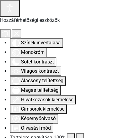
Hozzáférhetőségi eszközök
Színek invertálása
Monokróm
Sötét kontraszt
Világos kontraszt
Alacsony telítettség
Magas telítettség
Hivatkozások kiemelése
Címsorok kiemelése
Képernyőolvasó
Olvasási mód
Tartalom nagyítása
100
%