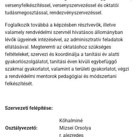
versenyfelkészítéssel, versenyszervezéssel és oktatói
tudásmegosztással, rendezvényszervezéssel.
Foglalkozik továbbá a képzésben résztvevők, illetve
valamely rendvédelmi szervnél hivatásos állományban
lévők ügyeinek intézésével, az adminisztratív feladatok
ellátásával. Megteremti az oktatáshoz szükséges
feltételeket, szervezi és koordinálja a tanítási év alatti
gyakorlószolgálatot, tanítási éven kívüli egybefüggő
szakmai gyakorlatot, valamint a területi gyakorlatot, végzi
a rendvédelmi mentorok pedagógiai és módszertani
felkészítését.
Szervezeti felépítése:
Kőhalminé
Osztályvezető:
Mizsei Orsolya
r. alezredes