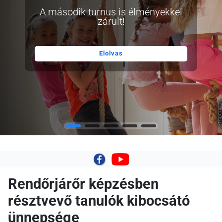
A második turnus is élményekkel
zárult!
Elolvas
|
Rendőrjárőr képzésben
résztvevő tanulók kibocsátó
ünnepsége