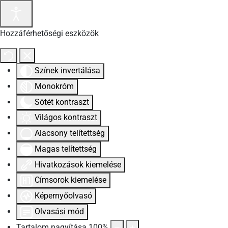
Hozzáférhetőségi eszközök
Színek invertálása
Monokróm
Sötét kontraszt
Világos kontraszt
Alacsony telítettség
Magas telítettség
Hivatkozások kiemelése
Címsorok kiemelése
Képernyőolvasó
Olvasási mód
Tartalom nagyítása
100
%