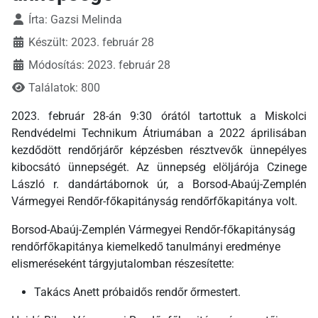
Írta:
Gazsi Melinda
Készült: 2023. február 28
Módosítás: 2023. február 28
Találatok: 800
2023. február 28-án 9:30 órától tartottuk a Miskolci
Rendvédelmi Technikum Átriumában a 2022 áprilisában
kezdődött rendőrjárőr képzésben résztvevők ünnepélyes
kibocsátó ünnepségét. Az ünnepség elöljárója Czinege
László r. dandártábornok úr, a Borsod-Abaúj-Zemplén
Vármegyei Rendőr-főkapitányság rendőrfőkapitánya volt.
Borsod-Abaúj-Zemplén Vármegyei Rendőr-főkapitányság
rendőrfőkapitánya kiemelkedő tanulmányi eredménye
elismeréseként tárgyjutalomban részesítette:
Takács Anett próbaidős rendőr őrmestert.