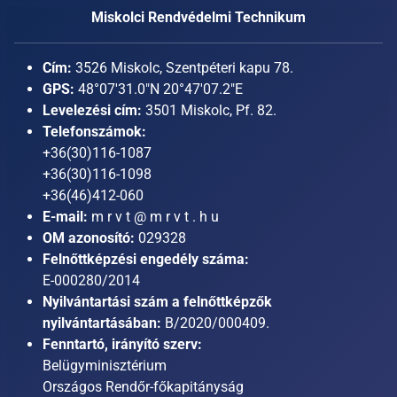
Miskolci Rendvédelmi Technikum
Cím:
3526 Miskolc, Szentpéteri kapu 78.
GPS:
48°07'31.0"N 20°47'07.2"E
Levelezési cím:
3501 Miskolc, Pf. 82.
Telefonszámok:
+36(30)116-1087
+36(30)116-1098
+36(46)412-060
E-mail:
m r v t @ m r v t . h u
OM azonosító:
029328
Felnőttképzési engedély száma:
E-000280/2014
Nyilvántartási szám a felnőttképzők
nyilvántartásában:
B/2020/000409.
Fenntartó, irányító szerv:
Belügyminisztérium
Országos Rendőr-főkapitányság