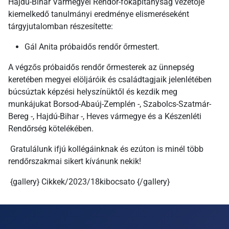
Hajdú-Bihar Vármegyei Rendőr-főkapitányság vezetője
kiemelkedő tanulmányi eredménye elismeréseként
tárgyjutalomban részesítette:
Gál Anita próbaidős rendőr őrmestert.
A végzős próbaidős rendőr őrmesterek az ünnepség
keretében megyei elöljáróik és családtagjaik jelenlétében
búcsúztak képzési helyszínüktől és kezdik meg
munkájukat Borsod-Abaúj-Zemplén -, Szabolcs-Szatmár-
Bereg -, Hajdú-Bihar -, Heves vármegye és a Készenléti
Rendőrség kötelékében.
Gratulálunk ifjú kollégáinknak és ezúton is minél több
rendőrszakmai sikert kívánunk nekik!
{gallery} Cikkek/2023/18kibocsato {/gallery}