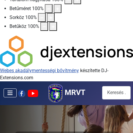
Betűméret
100
%
Sorköz
100
%
Betűköz
100
%
Webes akadálymentességi bővítmény
készítette DJ-
Extensions.com
Keresés...
MRVT