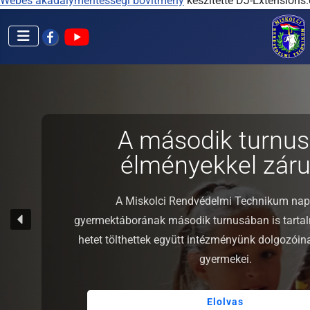
Webes akadálymentességi bővítmény
készítette DJ-Extensions
A második turnus
élményekkel zárul
A Miskolci Rendvédelmi Technikum nap
gyermektáborának második turnusában is tarta
hetet tölthettek együtt intézményünk dolgozói
gyermekei.
Elolvas