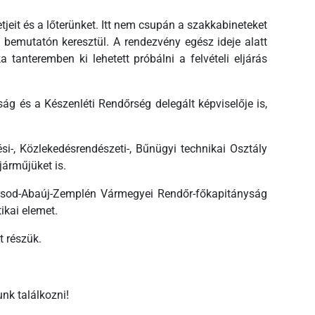
jeit és a lőterünket. Itt nem csupán a szakkabineteket
s bemutatón keresztül. A rendezvény egész ideje alatt
 tanteremben ki lehetett próbálni a felvételi eljárás
g és a Készenléti Rendőrség delegált képviselője is,
-, Közlekedésrendészeti-, Bűnügyi technikai Osztály
járműjüket is.
orsod-Abaúj-Zemplén Vármegyei Rendőr-főkapitányság
ikai elemet.
t részük.
nk találkozni!