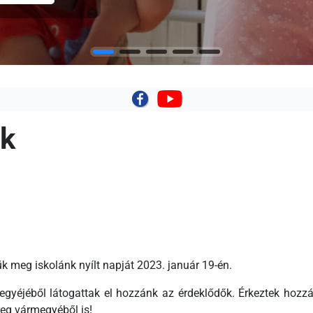
|
nk
meg iskolánk nyílt napját 2023. január 19-én.
egyéjéből látogattak el hozzánk az érdeklődők. Érkeztek hozz
eg vármegyéből is!