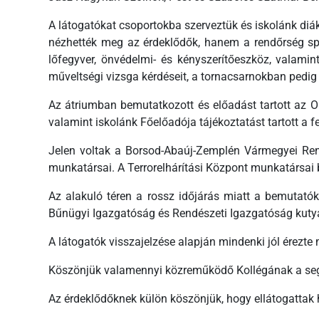
A látogatókat csoportokba szerveztük és iskolánk diák
nézhették meg az érdeklődők, hanem a rendőrség speci
lőfegyver, önvédelmi- és kényszerítőeszköz, valamint
műveltségi vizsga kérdéseit, a tornacsarnokban pedig 
Az átriumban bemutatkozott és előadást tartott az O
valamint iskolánk Főelőadója tájékoztatást tartott a fel
Jelen voltak a Borsod-Abaúj-Zemplén Vármegyei Rend
munkatársai. A Terrorelhárítási Központ munkatársai b
Az alakuló téren a rossz időjárás miatt a bemutat
Bűnügyi Igazgatóság és Rendészeti Igazgatóság kutyav
A látogatók visszajelzése alapján mindenki jól érezt
Köszönjük valamennyi közreműködő Kollégának a segí
Az érdeklődőknek külön köszönjük, hogy ellátogattak 