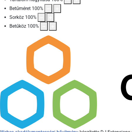
Betűméret
100
%
Sorköz
100
%
Betűköz
100
%