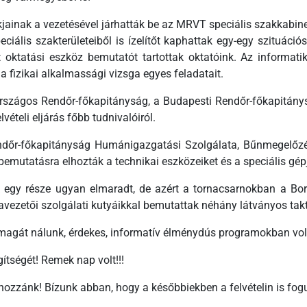
jainak a vezetésével járhatták be az MRVT speciális szakkabinet
ális szakterületeiből is ízelítőt kaphattak egy-egy szituáció
 oktatási eszköz bemutatót tartottak oktatóink. Az informatika
a fizikai alkalmassági vizsga egyes feladatait.
rszágos Rendőr-főkapitányság, a Budapesti Rendőr-főkapitánysá
vételi eljárás főbb tudnivalóiról.
őr-főkapitányság Humánigazgatási Szolgálata, Bűnmegelőzési
emutatásra elhozták a technikai eszközeiket és a speciális gép
ók egy része ugyan elmaradt, de azért a tornacsarnokban a B
ezetői szolgálati kutyáikkal bemutattak néhány látványos takt
e magát nálunk, érdekes, informatív élménydús programokban vol
tségét! Remek nap volt!!!
hozzánk! Bízunk abban, hogy a későbbiekben a felvételin is fogu