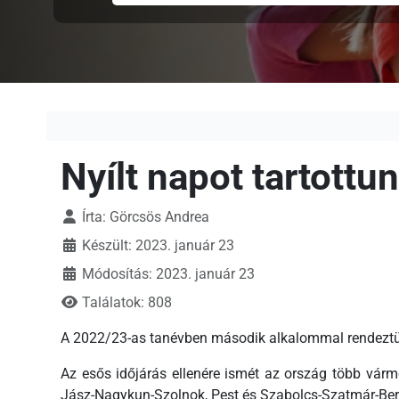
Nyílt napot tartottu
Írta:
Görcsös Andrea
Készült: 2023. január 23
Módosítás: 2023. január 23
Találatok: 808
A 2022/23-as tanévben második alkalommal rendeztük 
Az esős időjárás ellenére ismét az ország több várm
Jász-Nagykun-Szolnok, Pest és Szabolcs-Szatmár-Ber