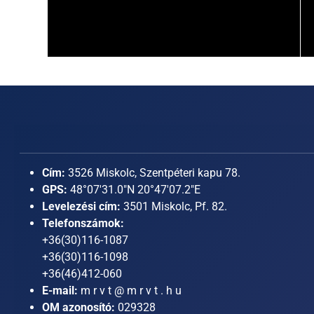
Cím:
3526 Miskolc, Szentpéteri kapu 78.
GPS:
48°07'31.0"N 20°47'07.2"E
Levelezési cím:
3501 Miskolc, Pf. 82.
Telefonszámok:
+36(30)116-1087
+36(30)116-1098
+36(46)412-060
E-mail:
m r v t @ m r v t . h u
OM azonosító:
029328