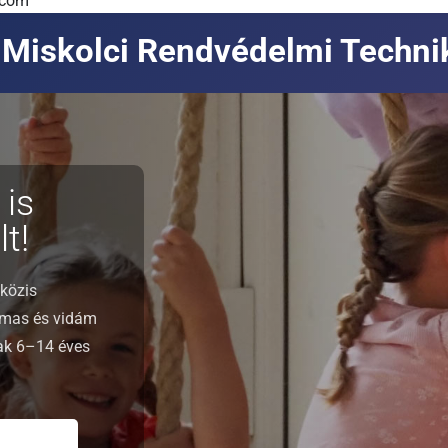
.com
Miskolci Rendvédelmi Techn
 is
t!
közis
lmas és vidám
nak 6–14 éves