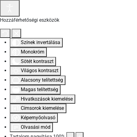
Hozzáférhetőségi eszközök
Színek invertálása
Monokróm
Sötét kontraszt
Világos kontraszt
Alacsony telítettség
Magas telítettség
Hivatkozások kiemelése
Címsorok kiemelése
Képernyőolvasó
Olvasási mód
Tartalom nagyítása
100
%