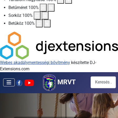
Betűméret
100
%
Sorköz
100
%
Betűköz
100
%
Webes akadálymentességi bővítmény
készítette DJ-
Extensions.com
Keresés...
MRVT