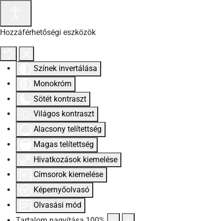
Hozzáférhetőségi eszközök
Színek invertálása
Monokróm
Sötét kontraszt
Világos kontraszt
Alacsony telítettség
Magas telítettség
Hivatkozások kiemelése
Címsorok kiemelése
Képernyőolvasó
Olvasási mód
Tartalom nagyítása
100
%