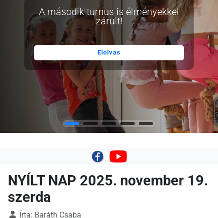
A második turnus is élményekkel
zárult!
Elolvas
|
NYÍLT NAP 2025. november 19.
szerda
Írta:
Baráth Csaba