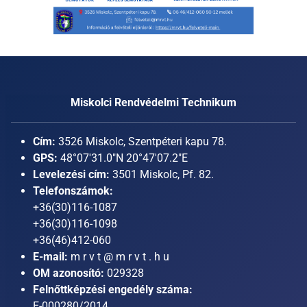
Miskolci Rendvédelmi Technikum
Cím:
3526 Miskolc, Szentpéteri kapu 78.
GPS:
48°07'31.0"N 20°47'07.2"E
Levelezési cím:
3501 Miskolc, Pf. 82.
Telefonszámok:
+36(30)116-1087
+36(30)116-1098
+36(46)412-060
E-mail:
m r v t @ m r v t . h u
OM azonosító:
029328
Felnőttképzési engedély száma:
E-000280/2014