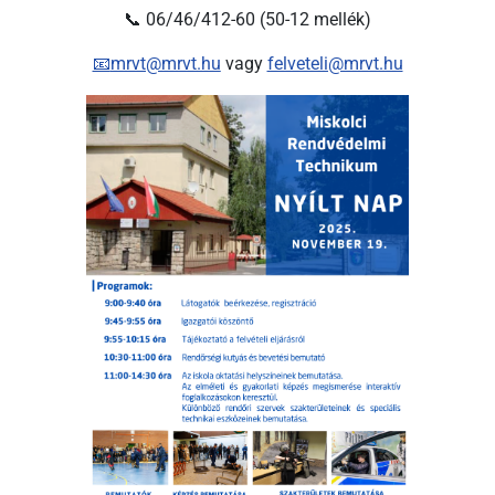
📞 06/46/412-60 (50-12 mellék)
📧
mrvt@mrvt.hu
vagy
felveteli@mrvt.hu