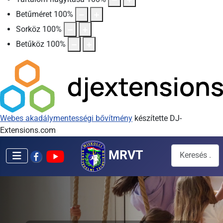
Betűméret
100
%
Sorköz
100
%
Betűköz
100
%
Webes akadálymentességi bővítmény
készítette DJ-
Extensions.com
Keresés...
MRVT