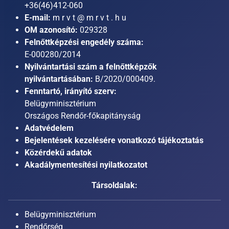
+36(46)412-060
E-mail:
m r v t @ m r v t . h u
OM azonosító:
029328
Felnőttképzési engedély száma:
E-000280/2014
Nyilvántartási szám a felnőttképzők
nyilvántartásában:
B/2020/000409.
Fenntartó, irányító szerv:
Belügyminisztérium
Országos Rendőr-főkapitányság
Adatvédelem
Bejelentések kezelésére vonatkozó tájékoztatás
Közérdekű adatok
Akadálymentesítési nyilatkozatot
Társoldalak:
Belügyminisztérium
Rendőrség