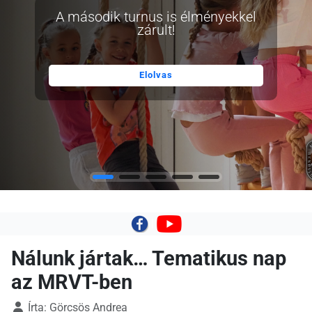
A második turnus is élményekkel
zárult!
Elolvas
|
Nálunk jártak… Tematikus nap
az MRVT-ben
Írta:
Görcsös Andrea