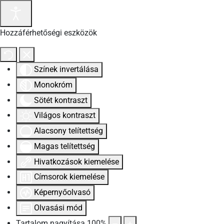
Hozzáférhetőségi eszközök
Színek invertálása
Monokróm
Sötét kontraszt
Világos kontraszt
Alacsony telítettség
Magas telítettség
Hivatkozások kiemelése
Címsorok kiemelése
Képernyőolvasó
Olvasási mód
Tartalom nagyítása
100
%