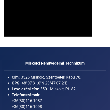
Miskolci Rendvédelmi Technikum
Cím:
3526 Miskolc, Szentpéteri kapu 78.
GPS:
48°07'31.0"N 20°47'07.2"E
Levelezési cím:
3501 Miskolc, Pf. 82.
Telefonszámok:
+36(30)116-1087
+36(30)116-1098