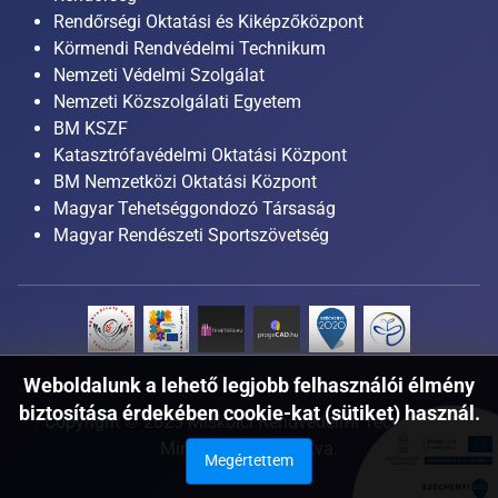
Rendőrségi Oktatási és Kiképzőközpont
Körmendi Rendvédelmi Technikum
Nemzeti Védelmi Szolgálat
Nemzeti Közszolgálati Egyetem
BM KSZF
Katasztrófavédelmi Oktatási Központ
BM Nemzetközi Oktatási Központ
Magyar Tehetséggondozó Társaság
Magyar Rendészeti Sportszövetség
Weboldalunk a lehető legjobb felhasználói élmény
biztosítása érdekében cookie-kat (sütiket) használ.
Copyright © 2025 Miskolci Rendvédelmi Technikum.
Minden jog fenntartva.
Megértettem