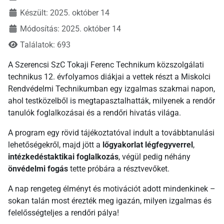
Készült: 2025. október 14
Módosítás: 2025. október 14
Találatok: 693
A Szerencsi SzC Tokaji Ferenc Technikum közszolgálati
technikus 12. évfolyamos diákjai a vettek részt a Miskolci
Rendvédelmi Technikumban egy izgalmas szakmai napon,
ahol testközelből is megtapasztalhatták, milyenek a rendőr
tanulók foglalkozásai és a rendőri hivatás világa.
A program egy rövid tájékoztatóval indult a továbbtanulási
lehetőségekről, majd jött a
lőgyakorlat légfegyverrel
,
intézkedéstaktikai foglalkozás
, végül pedig néhány
önvédelmi fogás
tette próbára a résztvevőket.
A nap rengeteg élményt és motivációt adott mindenkinek –
sokan talán most érezték meg igazán, milyen izgalmas és
felelősségteljes a rendőri pálya!