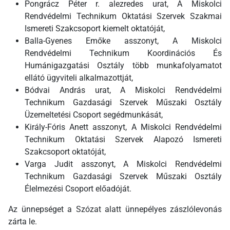
Pongrácz Péter r. alezredes urat, A Miskolci
Rendvédelmi Technikum Oktatási Szervek Szakmai
Ismereti Szakcsoport kiemelt oktatóját,
Balla-Gyenes Emőke asszonyt, A Miskolci
Rendvédelmi Technikum Koordinációs És
Humánigazgatási Osztály több munkafolyamatot
ellátó ügyviteli alkalmazottját,
Bódvai András urat, A Miskolci Rendvédelmi
Technikum Gazdasági Szervek Műszaki Osztály
Üzemeltetési Csoport segédmunkását,
Király-Fóris Anett asszonyt, A Miskolci Rendvédelmi
Technikum Oktatási Szervek Alapozó Ismereti
Szakcsoport oktatóját,
Varga Judit asszonyt, A Miskolci Rendvédelmi
Technikum Gazdasági Szervek Műszaki Osztály
Élelmezési Csoport előadóját.
Az ünnepséget a Szózat alatt ünnepélyes zászlólevonás
zárta le.