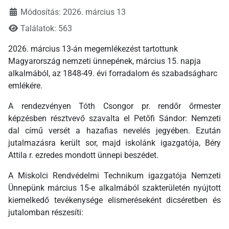
Módosítás: 2026. március 13
Találatok: 563
2026. március 13-án megemlékezést tartottunk
Magyarország nemzeti ünnepének, március 15. napja
alkalmából, az 1848-49. évi forradalom és szabadságharc
emlékére.
A rendezvényen Tóth Csongor pr. rendőr őrmester
képzésben résztvevő szavalta el Petőfi Sándor: Nemzeti
dal című versét a hazafias nevelés jegyében. Ezután
jutalmazásra került sor, majd iskolánk igazgatója, Béry
Attila r. ezredes mondott ünnepi beszédet.
A Miskolci Rendvédelmi Technikum igazgatója Nemzeti
Ünnepünk március 15-e alkalmából szakterületén nyújtott
kiemelkedő tevékenysége elismeréseként dicséretben és
jutalomban részesíti: