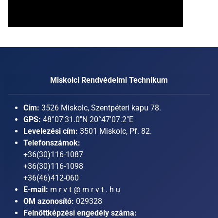
Miskolci Rendvédelmi Technikum
Cím:
3526 Miskolc, Szentpéteri kapu 78.
GPS:
48°07'31.0"N 20°47'07.2"E
Levelezési cím:
3501 Miskolc, Pf. 82.
Telefonszámok:
+36(30)116-1087
+36(30)116-1098
+36(46)412-060
E-mail:
m r v t @ m r v t . h u
OM azonosító:
029328
Felnőttképzési engedély száma: