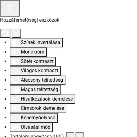
Hozzáférhetőségi eszközök
Színek invertálása
Monokróm
Sötét kontraszt
Világos kontraszt
Alacsony telítettség
Magas telítettség
Hivatkozások kiemelése
Címsorok kiemelése
Képernyőolvasó
Olvasási mód
Tartalom nagyítása
100
%