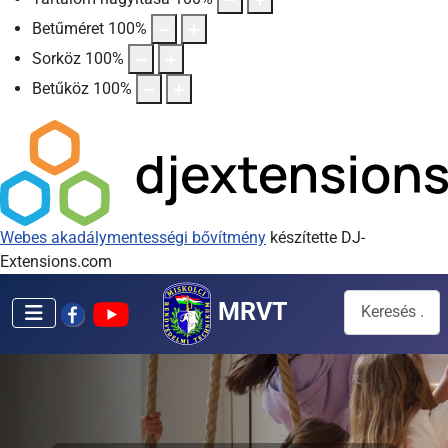
Betűméret
100
%
Sorköz
100
%
Betűköz
100
%
Webes akadálymentességi bővítmény
készítette DJ-
Extensions.com
Keresés...
MRVT