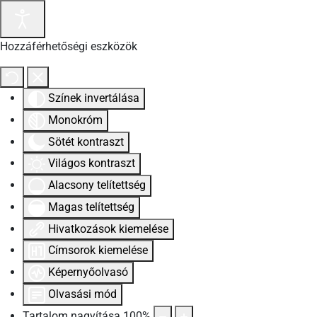
Hozzáférhetőségi eszközök
Színek invertálása
Monokróm
Sötét kontraszt
Világos kontraszt
Alacsony telítettség
Magas telítettség
Hivatkozások kiemelése
Címsorok kiemelése
Képernyőolvasó
Olvasási mód
Tartalom nagyítása
100
%