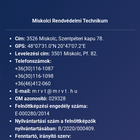
Miskolci Rendvédelmi Technikum
Cím:
3526 Miskolc, Szentpéteri kapu 78.
GPS:
48°07'31.0"N 20°47'07.2"E
Levelezési cím:
3501 Miskolc, Pf. 82.
Telefonszámok:
+36(30)116-1087
+36(30)116-1098
+36(46)412-060
E-mail:
m r v t @ m r v t . h u
OM azonosító:
029328
Felnőttképzési engedély száma:
E-000280/2014
Nyilvántartási szám a felnőttképzők
nyilvántartásában:
B/2020/000409.
Fenntartó, irányító szerv: