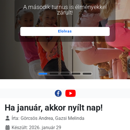
A második turnus is élményekkel
zárult!
Elolvas
|
Ha január, akkor nyílt nap!
Írta:
Görcsös Andrea, Gazsi Melinda
Készült: 2026. január 29