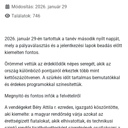
Módosítás: 2026. január 29
Találatok: 746
2026. január 29-én tartottuk a tanév második nyílt napját,
mely a pályaválasztás és a jelentkezési lapok beadás előtt
kiemelten fontos.
Örömmel vettük az érdeklődők népes seregét, akik az
ország különböző pontjairól érkeztek több mint
kettőszázötvenen. A szürkés időt tartalmas bemutatókkal
és érdekes programokkal színesítettük.
Megnyitó és fontos infók a felvételiről
A vendégeket Béry Attila r. ezredes, igazgató köszöntötte,
aki kiemelte: a magyar rendőrség várja azokat az
érettségizett fiatalokat, akik elhivatottak, és technikusi
szintű rendőr tiszthelyettesként szeretnének csatlakozni a