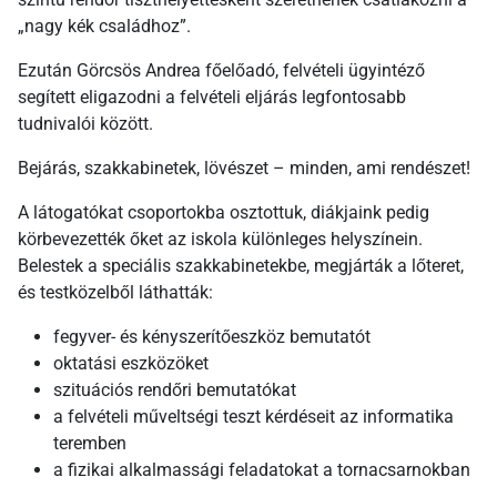
„nagy kék családhoz”.
Ezután Görcsös Andrea főelőadó, felvételi ügyintéző
segített eligazodni a felvételi eljárás legfontosabb
tudnivalói között.
Bejárás, szakkabinetek, lövészet – minden, ami rendészet!
A látogatókat csoportokba osztottuk, diákjaink pedig
körbevezették őket az iskola különleges helyszínein.
Belestek a speciális szakkabinetekbe, megjárták a lőteret,
és testközelből láthatták:
fegyver- és kényszerítőeszköz bemutatót
oktatási eszközöket
szituációs rendőri bemutatókat
a felvételi műveltségi teszt kérdéseit az informatika
teremben
a fizikai alkalmassági feladatokat a tornacsarnokban