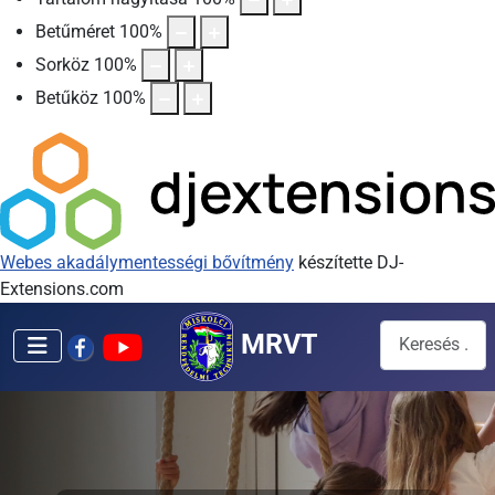
Betűméret
100
%
Sorköz
100
%
Betűköz
100
%
Webes akadálymentességi bővítmény
készítette DJ-
Extensions.com
Keresés...
MRVT