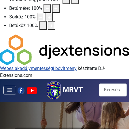
Betűméret
100
%
Sorköz
100
%
Betűköz
100
%
Webes akadálymentességi bővítmény
készítette DJ-
Extensions.com
Keresés...
MRVT