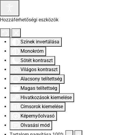
Hozzáférhetőségi eszközök
Színek invertálása
Monokróm
Sötét kontraszt
Világos kontraszt
Alacsony telítettség
Magas telítettség
Hivatkozások kiemelése
Címsorok kiemelése
Képernyőolvasó
Olvasási mód
Tartalom nagyítása
100
%