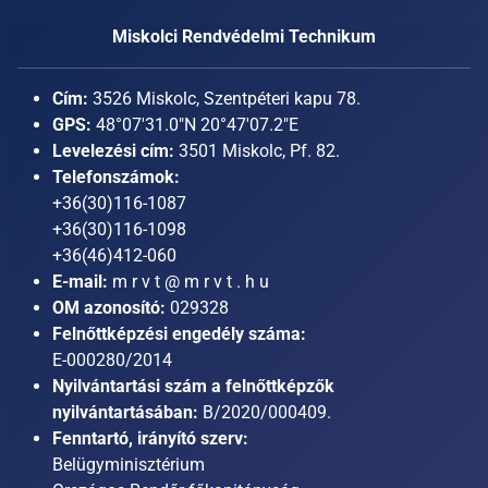
Miskolci Rendvédelmi Technikum
Cím:
3526 Miskolc, Szentpéteri kapu 78.
GPS:
48°07'31.0"N 20°47'07.2"E
Levelezési cím:
3501 Miskolc, Pf. 82.
Telefonszámok:
+36(30)116-1087
+36(30)116-1098
+36(46)412-060
E-mail:
m r v t @ m r v t . h u
OM azonosító:
029328
Felnőttképzési engedély száma:
E-000280/2014
Nyilvántartási szám a felnőttképzők
nyilvántartásában:
B/2020/000409.
Fenntartó, irányító szerv:
Belügyminisztérium