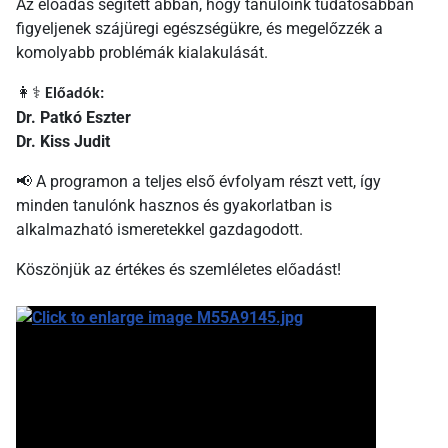
Az előadás segített abban, hogy tanulóink tudatosabban
figyeljenek szájüregi egészségükre, és megelőzzék a
komolyabb problémák kialakulását.
👩
⚕
Előadók:
Dr. Patkó Eszter
Dr. Kiss Judit
A programon a teljes első évfolyam részt vett, így
📢
minden tanulónk hasznos és gyakorlatban is
alkalmazható ismeretekkel gazdagodott.
Köszönjük az értékes és szemléletes előadást!