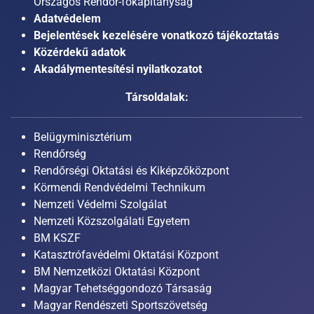
Országos Rendőr-főkapitányság
Adatvédelem
Bejelentések kezelésére vonatkozó tájékoztatás
Közérdekű adatok
Akadálymentesítési nyilatkozatot
Társoldalak:
Belügyminisztérium
Rendőrség
Rendőrségi Oktatási és Kiképzőközpont
Körmendi Rendvédelmi Technikum
Nemzeti Védelmi Szolgálat
Nemzeti Közszolgálati Egyetem
BM KSZF
Katasztrófavédelmi Oktatási Központ
BM Nemzetközi Oktatási Központ
Magyar Tehetséggondozó Társaság
Magyar Rendészeti Sportszövetség