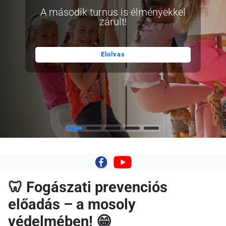
A második turnus is élményekkel
zárult!
Elolvas
|
🦷 Fogászati prevenciós
előadás – a mosoly
védelmében! 😁